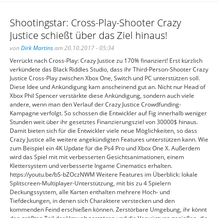
Shootingstar: Cross-Play-Shooter Crazy
Justice schießt über das Ziel hinaus!
von
Dirk Martins
am 20.10.2017 - 05:34
Verrückt nach Cross-Play: Crazy Justice zu 170% finanziert! Erst kürzlich
verkündete das Black Riddles Studio, dass ihr Third-Person-Shooter Crazy
Justice Cross-Play zwischen Xbox One, Switch und PC unterstützen soll.
Diese Idee und Ankündigung kam anscheinend gut an. Nicht nur Head of
Xbox Phil Spencer verstärkte diese Ankündigung, sondern auch viele
andere, wenn man den Verlauf der Crazy Justice Crowdfunding-
Kampagne verfolgt. So schossen die Entwickler auf Fig innerhalb weniger
Stunden weit über ihr gesetztes Finanzierungsziel von 30000$ hinaus.
Damit bieten sich für die Entwickler viele neue Möglichkeiten, so dass
Crazy Justice alle weitere angekündigten Features unterstützen kann. Wie
zum Beispiel ein 4K Update für die Ps4 Pro und Xbox One X. Außerdem
wird das Spiel mit mit verbesserten Gesichtsanimationen, einem
Klettersystem und verbesserte Ingame Cinematics erhalten.
https://youtu.be/bS-bZOczNWM Weitere Features im Überblick: lokale
Splitscreen-Multiplayer-Unterstützung, mit bis zu 4 Spielern
Deckungssystem, alle Karten enthalten mehrere Hoch- und
Tiefdeckungen, in denen sich Charaktere verstecken und den
kommenden Feind erschießen können. Zerstörbare Umgebung, ihr könnt