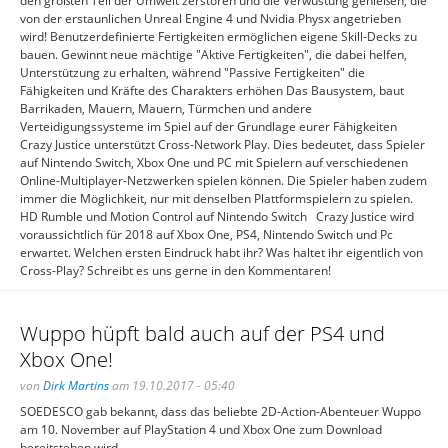
den größten Teil der Umwelt zerstören und die Verwüstung genießen, die
von der erstaunlichen Unreal Engine 4 und Nvidia Physx angetrieben
wird! Benutzerdefinierte Fertigkeiten ermöglichen eigene Skill-Decks zu
bauen. Gewinnt neue mächtige "Aktive Fertigkeiten", die dabei helfen,
Unterstützung zu erhalten, während "Passive Fertigkeiten" die
Fähigkeiten und Kräfte des Charakters erhöhen Das Bausystem, baut
Barrikaden, Mauern, Mauern, Türmchen und andere
Verteidigungssysteme im Spiel auf der Grundlage eurer Fähigkeiten
Crazy Justice unterstützt Cross-Network Play. Dies bedeutet, dass Spieler
auf Nintendo Switch, Xbox One und PC mit Spielern auf verschiedenen
Online-Multiplayer-Netzwerken spielen können. Die Spieler haben zudem
immer die Möglichkeit, nur mit denselben Plattformspielern zu spielen.
HD Rumble und Motion Control auf Nintendo Switch Crazy Justice wird
voraussichtlich für 2018 auf Xbox One, PS4, Nintendo Switch und Pc
erwartet. Welchen ersten Eindruck habt ihr? Was haltet ihr eigentlich von
Cross-Play? Schreibt es uns gerne in den Kommentaren!
Wuppo hüpft bald auch auf der PS4 und
Xbox One!
von
Dirk Martins
am 19.10.2017 - 05:40
SOEDESCO gab bekannt, dass das beliebte 2D-Action-Abenteuer Wuppo
am 10. November auf PlayStation 4 und Xbox One zum Download
bereitstehen wird...