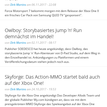
von
Dirk Martins
am 06.11.2017 - 22:08
Forza Motorsport 7 bekommt morgen mit dem Release der Xbox One X
ein frisches Car Pack von Samsung QLED TV "gesponsert".
Owlboy: Storybasiertes Jump ’n‘ Run
demnächst im Handel!
von
Dirk Martins
am 02.11.2017 - 08:17
Publisher SOEDESCO hat heute angekündigt, dass Owlboy, das
storybasierte Jump 'n' Run-Abenteuer von D-Pad Studio, auf dem Weg in
den Einzelhandel ist. Ankündigungen zu Plattformen und einem
Veröffentlichungsdatum stehen jedoch noch aus.
Skyforge: Das Action-MMO startet bald auch
auf der Xbox One!
von
Dirk Martins
am 24.10.2017 - 19:53
Skyforge für die Xbox One angekündigt Das Developer Allods Team und
der globale Publisher My.com kündigten an, dass sie mit dem
preisgekrönten MMO Skyforge das Spieleangebot auf der Xbox One