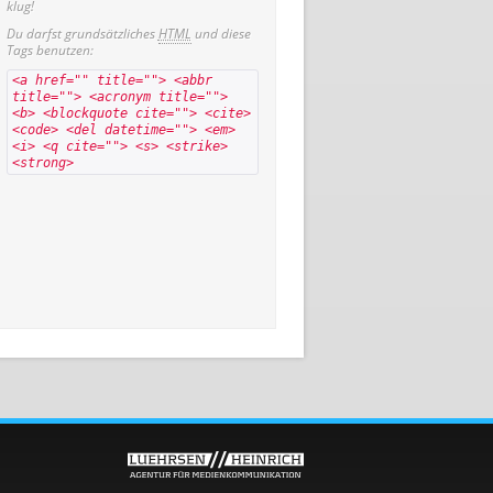
klug!
Du darfst grundsätzliches
HTML
und diese
Tags benutzen:
<a href="" title=""> <abbr
title=""> <acronym title="">
<b> <blockquote cite=""> <cite>
<code> <del datetime=""> <em>
<i> <q cite=""> <s> <strike>
<strong>