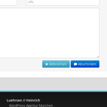
Abbrechen
Abschicken
Luehrsen // Heinrich
WordPress Agentur München