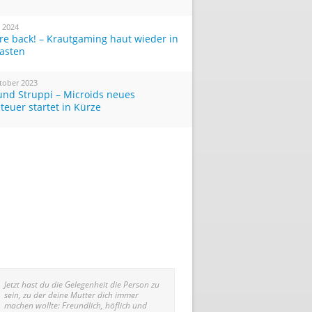
i 2024
re back! – Krautgaming haut wieder in
Tasten
tober 2023
und Struppi – Microids neues
teuer startet in Kürze
Jetzt hast du die Gelegenheit die Person zu
sein, zu der deine Mutter dich immer
machen wollte: Freundlich, höflich und