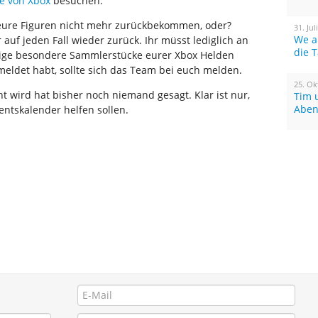
te von Xbox
besuchen.
t eure Figuren nicht mehr zurückbekommen, oder?
31. Jul
We a
auf jeden Fall wieder zurück. Ihr müsst lediglich an
die 
inige besondere Sammlerstücke eurer Xbox Helden
meldet habt, sollte sich das Team bei euch melden.
25. Ok
 wird hat bisher noch niemand gesagt. Klar ist nur,
Tim 
Aben
ntskalender helfen sollen.