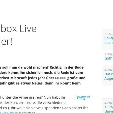
Xbox Live
11. Au
er!
Spli
euch
3. Aug
Goth
s soll man da wohl machen? Richtig, in der Bude
3. Aug
ere kennt ihn sicherlich noch, die Rede ist vom
Dark
rlost Microsoft jedes Jahr über 60.000 große und
Auge
 Jahr gibt es etwas Neues, denn ihr könnt beim
Twittern
l unter die Arme greifen? Nun habt ihr
Pin It
t der Konzern Leute, die verschiedene
2. Aug
TERM
co.). Ihr wollt also etwas spenden? Dann solltet ihr
Univ