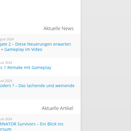
Aktuelle News
gust 2024
tgate 2 – Diese Neuerungen erwarten
 + Gameplay im Video
ust 2024
ic 1 Remake mit Gameplay
ust 2024
siders ? – Das lachende und weinende
Aktuelle Artikel
ust 2024
INATOR Survivors – Ein Blick ins
ersum