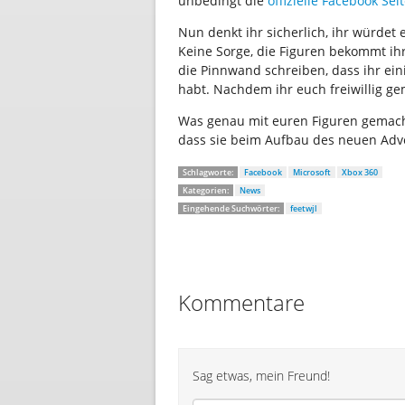
unbedingt die
offizielle Facebook Sei
Nun denkt ihr sicherlich, ihr würde
Keine Sorge, die Figuren bekommt ihr 
die Pinnwand schreiben, dass ihr e
habt. Nachdem ihr euch freiwillig ge
Was genau mit euren Figuren gemacht
dass sie beim Aufbau des neuen Adve
Schlagworte:
Facebook
Microsoft
Xbox 360
Kategorien:
News
Eingehende Suchwörter:
feetwjl
Kommentare
Sag etwas, mein Freund!