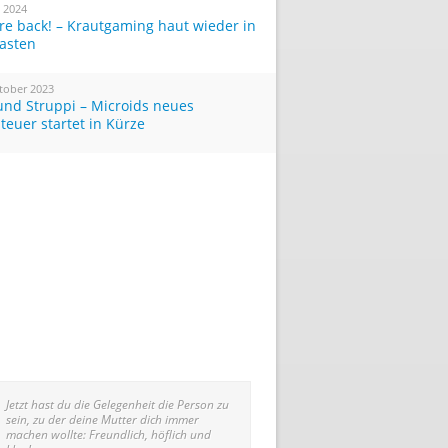
i 2024
re back! – Krautgaming haut wieder in
Tasten
tober 2023
und Struppi – Microids neues
teuer startet in Kürze
Jetzt hast du die Gelegenheit die Person zu
sein, zu der deine Mutter dich immer
machen wollte: Freundlich, höflich und