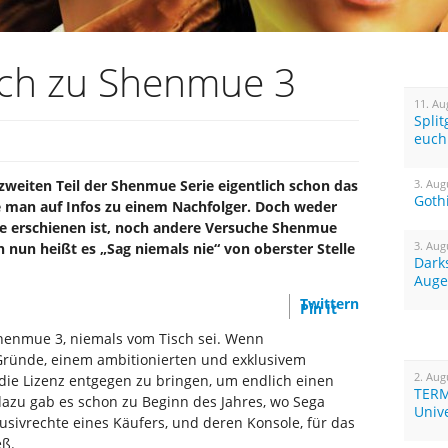
ich zu Shenmue 3
11. Au
Spli
euch
 zweiten Teil der Shenmue Serie eigentlich schon das
3. Aug
Goth
 man auf Infos zu einem Nachfolger. Doch weder
nie erschienen ist, noch andere Versuche Shenmue
3. Aug
 nun heißt es „Sag niemals nie“ von oberster Stelle
Dark
Auge
Twittern
Pin It
henmue 3, niemals vom Tisch sei. Wenn
 Gründe, einem ambitionierten und exklusivem
2. Aug
die Lizenz entgegen zu bringen, um endlich einen
TERM
 dazu gab es schon zu Beginn des Jahres, wo Sega
Univ
lusivrechte eines Käufers, und deren Konsole, für das
eß.