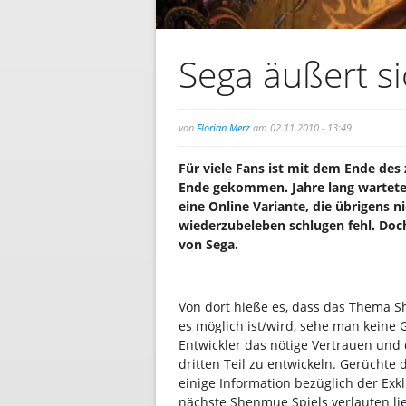
Sega äußert s
von
Florian Merz
am 02.11.2010 - 13:49
Für viele Fans ist mit dem Ende des
Ende gekommen. Jahre lang wartete
eine Online Variante, die übrigens 
wiederzubeleben schlugen fehl. Doch
von Sega.
Von dort hieße es, dass das Thema S
es möglich ist/wird, sehe man keine
Entwickler das nötige Vertrauen und 
dritten Teil zu entwickeln. Gerüchte
einige Information bezüglich der Exk
nächste Shenmue Spiels verlauten li