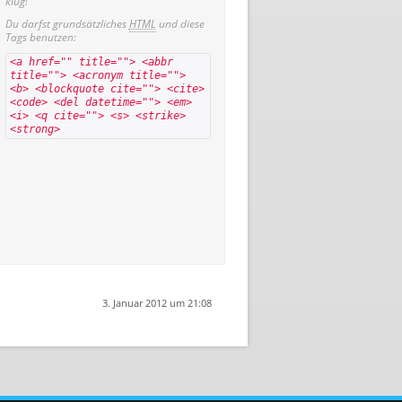
klug!
Du darfst grundsätzliches
HTML
und diese
Tags benutzen:
<a href="" title=""> <abbr
title=""> <acronym title="">
<b> <blockquote cite=""> <cite>
<code> <del datetime=""> <em>
<i> <q cite=""> <s> <strike>
<strong>
3. Januar 2012 um 21:08