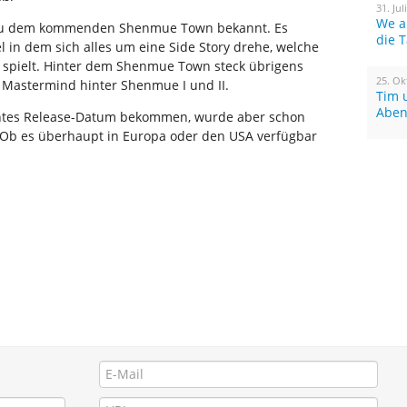
31. Jul
We a
zu dem kommenden Shenmue Town bekannt. Es
die 
l in dem sich alles um eine Side Story drehe, welche
e spielt. Hinter dem Shenmue Town steck übrigens
25. Ok
 Mastermind hinter Shenmue I und II.
Tim 
Aben
ntes Release-Datum bekommen, wurde aber schon
. Ob es überhaupt in Europa oder den USA verfügbar