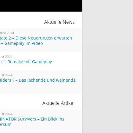
Aktuelle News
gust 2024
tgate 2 – Diese Neuerungen erwarten
 + Gameplay im Video
ust 2024
ic 1 Remake mit Gameplay
ust 2024
siders ? – Das lachende und weinende
Aktuelle Artikel
ust 2024
INATOR Survivors – Ein Blick ins
ersum