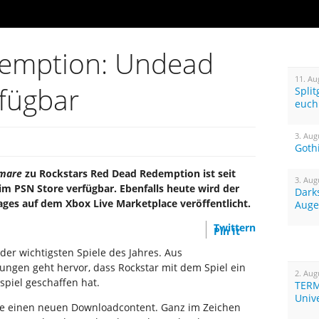
emption: Undead
11. Au
fügbar
Spli
euch
3. Aug
Goth
mare
zu Rockstars Red Dead Redemption ist seit
3. Aug
r im PSN Store verfügbar. Ebenfalls heute wird der
Dark
ages auf dem Xbox Live Marketplace veröffentlicht.
Auge
Twittern
Pin It
er wichtigsten Spiele des Jahres. Aus
ungen geht hervor, dass Rockstar mit dem Spiel ein
2. Aug
piel geschaffen hat.
TERM
Univ
ute einen neuen Downloadcontent. Ganz im Zeichen