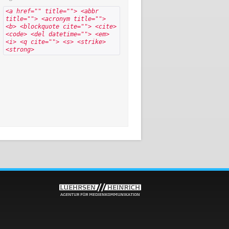
<a href="" title=""> <abbr
title=""> <acronym title="">
<b> <blockquote cite=""> <cite>
<code> <del datetime=""> <em>
<i> <q cite=""> <s> <strike>
<strong>