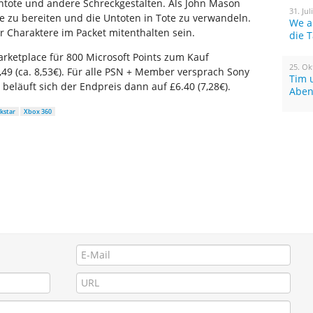
Untote und andere Schreckgestalten. Als John Mason
31. Jul
e zu bereiten und die Untoten in Tote zu verwandeln.
We a
Charaktere im Packet mitenthalten sein.
die 
rketplace für 800 Microsoft Points zum Kauf
25. Ok
,49 (ca. 8,53€). Für alle PSN + Member versprach Sony
Tim 
eläuft sich der Endpreis dann auf £6.40 (7,28€).
Aben
kstar
Xbox 360