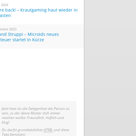
i 2024
re back! – Krautgaming haut wieder in
Tasten
tober 2023
und Struppi – Microids neues
teuer startet in Kürze
Jetzt hast du die Gelegenheit die Person zu
sein, zu der deine Mutter dich immer
machen wollte: Freundlich, höflich und
klug!
Du darfst grundsätzliches
HTML
und diese
Tags benutzen: