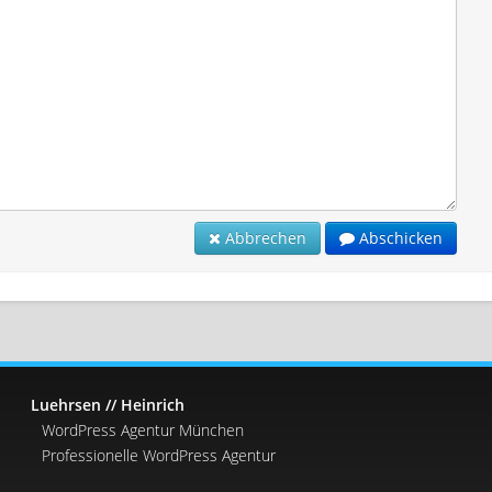
Abbrechen
Abschicken
Luehrsen // Heinrich
WordPress Agentur München
Professionelle WordPress Agentur