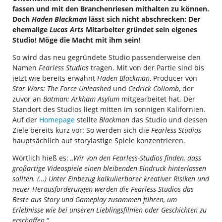
fassen und mit den Branchenriesen mithalten zu können.
Doch
Haden Blackman
lässt sich nicht abschrecken: Der
ehemalige
Lucas Arts
Mitarbeiter gründet sein eigenes
Studio! Möge die Macht mit ihm sein!
So wird das neu gegründete Studio passenderweise den
Namen
Fearless Studios
tragen. Mit von der Partie sind bis
jetzt wie bereits erwähnt
Haden Blackman
, Producer von
Star Wars: The Force Unleashed
und
Cedrick Collomb
, der
zuvor an
Batman: Arkham Asylum
mitgearbeitet hat. Der
Standort des Studios liegt mitten im sonnigen Kalifornien.
Auf der
Homepage
stellte
Blackman
das Studio und dessen
Ziele bereits kurz vor: So werden sich die
Fearless Studios
hauptsächlich auf storylastige Spiele konzentrieren.
Wörtlich hieß es: „
Wir von den Fearless-Studios finden, dass
großartige Videospiele einen bleibenden Eindruck hinterlassen
sollten. (…) Unter Einbezug kalkulierbarer kreativer Risiken und
neuer Herausforderungen werden die Fearless-Studios das
Beste aus Story und Gameplay zusammen führen, um
Erlebnisse wie bei unseren Lieblingsfilmen oder Geschichten zu
erschaffen.
“