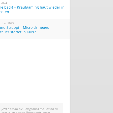
i 2024
re back! – Krautgaming haut wieder in
Tasten
tober 2023
und Struppi – Microids neues
teuer startet in Kürze
Jetzt hast du die Gelegenheit die Person zu
sein, zu der deine Mutter dich immer