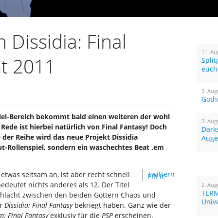
 Dissidia: Final
11. Au
t 2011
Spli
euch
3. Aug
Goth
piel-Bereich bekommt bald einen weiteren der wohl
3. Aug
 Rede ist hierbei natürlich von Final Fantasy! Doch
Dark
 der Reihe wird das neue Projekt Dissidia
Auge
ut-Rollenspiel, sondern ein waschechtes Beat ‚em
Twittern
twas seltsam an, ist aber recht schnell
Pin It
bedeutet nichts anderes als 12. Der Titel
2. Aug
TERM
Schlacht zwischen den beiden Göttern Chaos und
Univ
er
Dissidia: Final Fantasy
bekriegt haben. Ganz wie der
m: Final Fantasy
exklusiv für die
PSP
erscheinen.