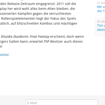
31. Jul
den Release-Zeitraum eingegrenzt: 2011 soll die
We a
play her wird wohl alles beim Alten bleiben, die
die 
inszenierten Kämpfen gegen die verruchtesten
 Rollenspielelementen liegt der Fokus des Spiels
25. Ok
 üblich, auf blitzschnellen Kombos und mächtigen
Tim 
Aben
s
Dissidia Duodecim: Final Fantasy
erscheint, doch wenn
ngers halten kann, erwartet
PSP
-Besitzer auch dieses
e!
are Enix