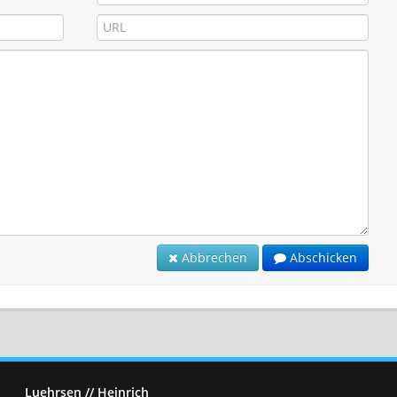
Abbrechen
Abschicken
Luehrsen // Heinrich