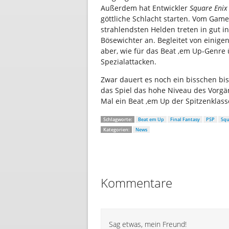
Außerdem hat Entwickler
Square Enix
göttliche Schlacht starten. Vom Game
strahlendsten Helden treten in gut 
Bösewichter an. Begleitet von einigen
aber, wie für das Beat ‚em Up-Genre
Spezialattacken.
Zwar dauert es noch ein bisschen bi
das Spiel das hohe Niveau des Vorgä
Mal ein Beat ‚em Up der Spitzenklass
Schlagworte:
Beat em Up
Final Fantasy
PSP
Squ
Kategorien:
News
Kommentare
Sag etwas, mein Freund!