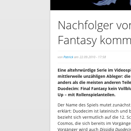
Nachfolger von
Fantasy komm
von
Patrick
am 22.09.2010 - 17:58
Eine altehrwürdige Serie im Videos
mittlerweile unzähligen Ableger: die
anders als die meisten anderen Teile
Duodecim: Final Fantasy kein Vollbl
Up – mit Rollenspielanteilen.
Der Name des Spiels mutet zunächst e
erklärt: Duodecim ist lateinisch und 
bezieht sich vermutlich auf die 12. 
Cosmos, die sich bereits im Vorgäng
Vorgänger wird auch
Dissidia Duodeci