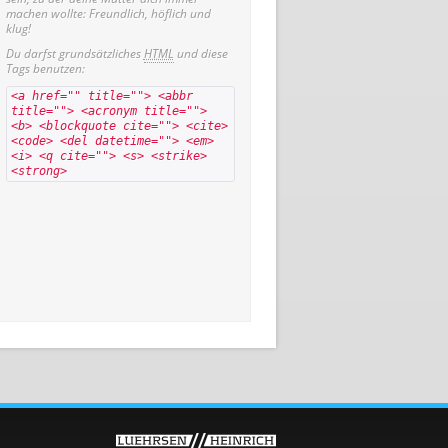
machen wollte: Freundlich, höflich und
klug!
Du darfst grundsätzliches
HTML
und diese
Tags benutzen:
<a href="" title=""> <abbr
title=""> <acronym title="">
<b> <blockquote cite=""> <cite>
<code> <del datetime=""> <em>
<i> <q cite=""> <s> <strike>
<strong>