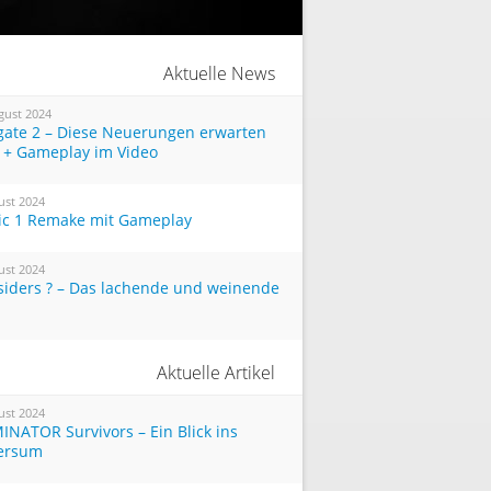
Aktuelle News
gust 2024
tgate 2 – Diese Neuerungen erwarten
 + Gameplay im Video
ust 2024
ic 1 Remake mit Gameplay
ust 2024
siders ? – Das lachende und weinende
Aktuelle Artikel
ust 2024
INATOR Survivors – Ein Blick ins
ersum