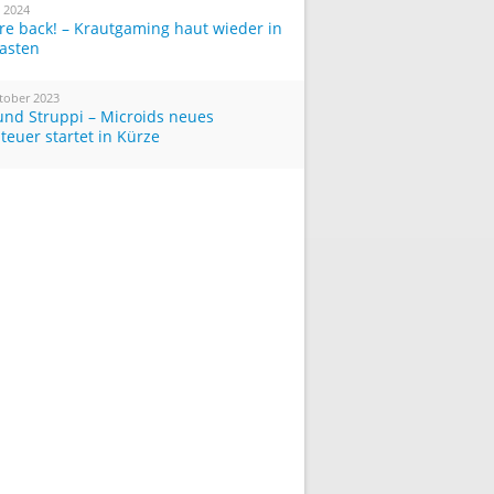
i 2024
re back! – Krautgaming haut wieder in
Tasten
tober 2023
und Struppi – Microids neues
teuer startet in Kürze