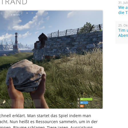
STRAND
31. Jul
We a
die 
25. Ok
Tim 
Aben
 schnell erklärt. Man startet das Spiel indem man
acht. Nun heißt es Ressourcen sammeln, um in der
önnen. Bäume schlagen, Tiere jagen, Ausrüstung