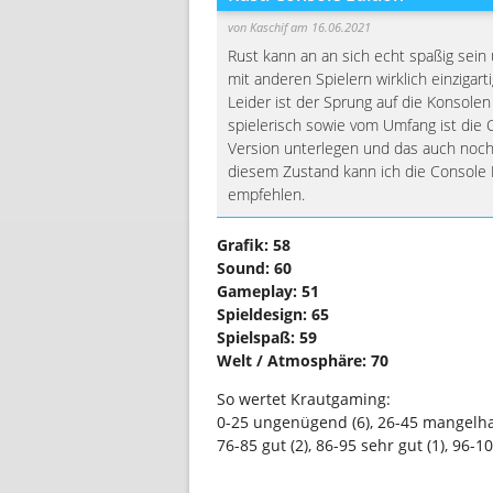
von
Kaschif
am 16.06.2021
Rust kann an an sich echt spaßig sein 
mit anderen Spielern wirklich einzigar
Leider ist der Sprung auf die Konsolen
spielerisch sowie vom Umfang ist die 
Version unterlegen und das auch noch
diesem Zustand kann ich die Console E
empfehlen.
Grafik: 58
Sound: 60
Gameplay: 51
Spieldesign: 65
Spielspaß: 59
Welt / Atmosphäre: 70
So wertet Krautgaming:
0-25 ungenügend (6), 26-45 mangelhaft
76-85 gut (2), 86-95 sehr gut (1), 96-