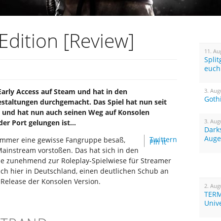
Edition [Review]
11. Au
Spli
euch
Early Access auf Steam und hat in den
3. Aug
Goth
staltungen durchgemacht. Das Spiel hat nun seit
en und hat nun auch seinen Weg auf Konsolen
3. Aug
der Port gelungen ist…
Dark
Auge
Twittern
 immer eine gewisse Fangruppe besaß,
Pin It
 Mainstream vorstoßen. Das hat sich in den
de zunehmend zur Roleplay-Spielwiese für Streamer
ch hier in Deutschland, einen deutlichen Schub an
n Release der Konsolen Version.
2. Aug
TERM
Univ