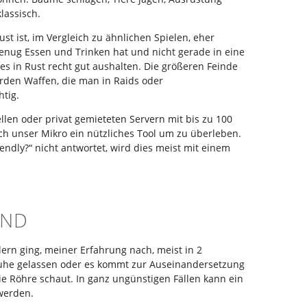
lassisch.
st ist, im Vergleich zu ähnlichen Spielen, eher
enug Essen und Trinken hat und nicht gerade in eine
 es in Rust recht gut aushalten. Die größeren Feinde
erden Waffen, die man in Raids oder
htig.
iellen oder privat gemieteten Servern mit bis zu 100
uch unser Mikro ein nützliches Tool um zu überleben.
ndly?“ nicht antwortet, wird dies meist mit einem
IND
lern ging, meiner Erfahrung nach, meist in 2
uhe gelassen oder es kommt zur Auseinandersetzung
ie Röhre schaut. In ganz ungünstigen Fällen kann ein
 werden.