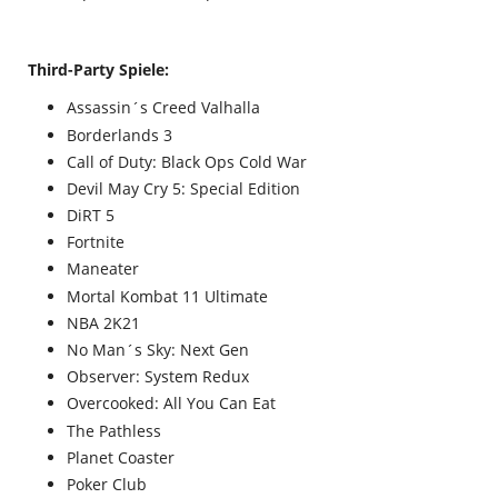
Third-Party Spiele:
Assassin´s Creed Valhalla
Borderlands 3
Call of Duty: Black Ops Cold War
Devil May Cry 5: Special Edition
DiRT 5
Fortnite
Maneater
Mortal Kombat 11 Ultimate
NBA 2K21
No Man´s Sky: Next Gen
Observer: System Redux
Overcooked: All You Can Eat
The Pathless
Planet Coaster
Poker Club