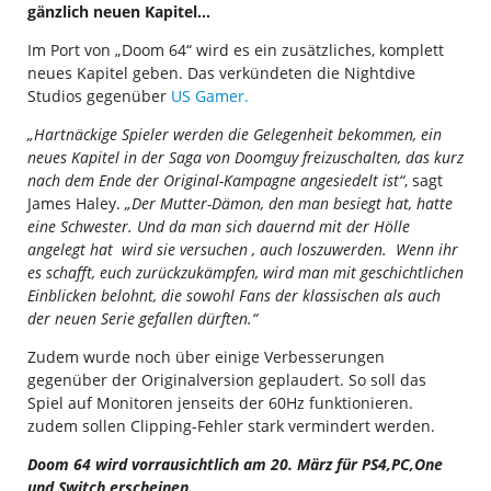
gänzlich neuen Kapitel…
Im Port von „Doom 64“ wird es ein zusätzliches, komplett
neues Kapitel geben. Das verkündeten die Nightdive
Studios gegenüber
US Gamer.
„Hartnäckige Spieler werden die Gelegenheit bekommen, ein
neues Kapitel in der Saga von Doomguy freizuschalten, das kurz
nach dem Ende der Original-Kampagne angesiedelt ist“
, sagt
James Haley.
„Der Mutter-Dämon, den man besiegt hat, hatte
eine Schwester. Und da man sich dauernd mit der Hölle
angelegt hat wird sie versuchen , auch loszuwerden. Wenn ihr
es schafft, euch zurückzukämpfen, wird man mit geschichtlichen
Einblicken belohnt, die sowohl Fans der klassischen als auch
der neuen Serie gefallen dürften.“
Zudem wurde noch über einige Verbesserungen
gegenüber der Originalversion geplaudert. So soll das
Spiel auf Monitoren jenseits der 60Hz funktionieren.
zudem sollen Clipping-Fehler stark vermindert werden.
Doom 64 wird vorrausichtlich am 20. März für PS4,PC,One
und Switch erscheinen.