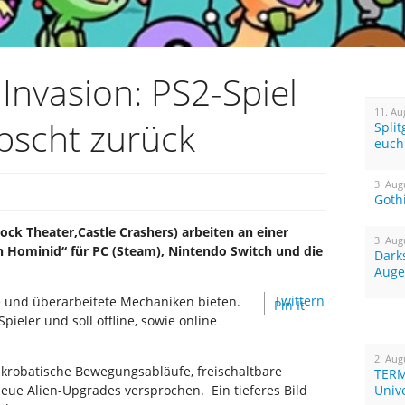
Invasion: PS2-Spiel
11. Au
bscht zurück
Spli
euch
3. Aug
Goth
ock Theater,Castle Crashers) arbeiten an einer
3. Aug
n Hominid“ für PC (Steam), Nintendo Switch und die
Dark
Auge
Twittern
te und überarbeitete Mechaniken bieten.
Pin It
 Spieler und soll offline, sowie online
2. Aug
akrobatische Bewegungsabläufe, freischaltbare
TERM
eue Alien-Upgrades versprochen. Ein tieferes Bild
Univ