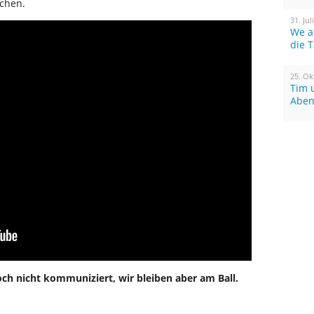
achen.
31. Jul
We a
die 
25. Ok
Tim 
Aben
ch nicht kommuniziert, wir bleiben aber am Ball.