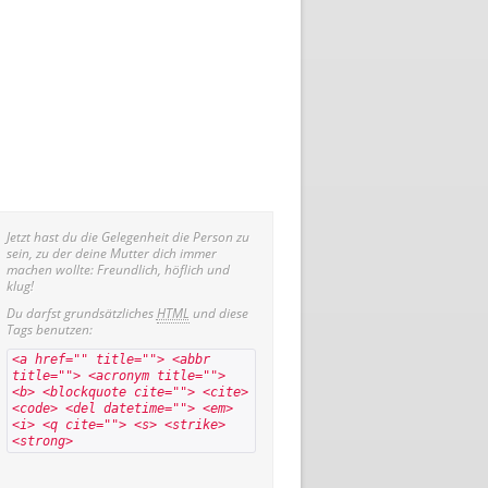
Jetzt hast du die Gelegenheit die Person zu
sein, zu der deine Mutter dich immer
machen wollte: Freundlich, höflich und
klug!
Du darfst grundsätzliches
HTML
und diese
Tags benutzen:
<a href="" title=""> <abbr
title=""> <acronym title="">
<b> <blockquote cite=""> <cite>
<code> <del datetime=""> <em>
<i> <q cite=""> <s> <strike>
<strong>