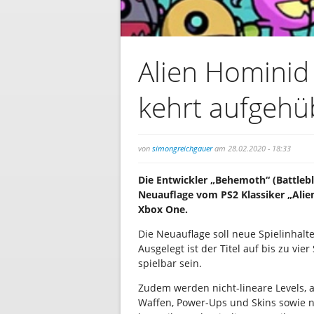
Alien Hominid 
kehrt aufgehü
von
simongreichgauer
am 28.02.2020 - 18:33
Die Entwickler „Behemoth“ (Battlebl
Neuauflage vom PS2 Klassiker „Alie
Xbox One.
Die Neuauflage soll neue Spielinhal
Ausgelegt ist der Titel auf bis zu vier
spielbar sein.
Zudem werden nicht-lineare Levels, 
Waffen, Power-Ups und Skins sowie n