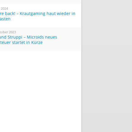
i 2024
re back! – Krautgaming haut wieder in
Tasten
tober 2023
und Struppi – Microids neues
teuer startet in Kürze