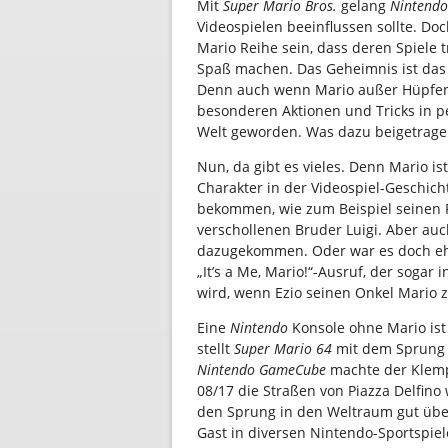
Mit
Super Mario Bros.
gelang
Nintendo
Videospielen beeinflussen sollte. D
Mario Reihe sein, dass deren Spiele 
Spaß machen. Das Geheimnis ist das
Denn auch wenn Mario außer Hüpfen
besonderen Aktionen und Tricks in pet
Welt geworden. Was dazu beigetrage
Nun, da gibt es vieles. Denn Mario ist
Charakter in der Videospiel-Geschic
bekommen, wie zum Beispiel seinen R
verschollenen Bruder Luigi. Aber auc
dazugekommen. Oder war es doch eher
„It’s a Me, Mario!“-Ausruf, der sogar
wird, wenn Ezio seinen Onkel Mario z
Eine
Nintendo
Konsole ohne Mario ist
stellt
Super Mario 64
mit dem Sprung i
Nintendo GameCube
machte der Klem
08/17 die Straßen von Piazza Delfino
den Sprung in den Weltraum gut über
Gast in diversen Nintendo-Sportspielen