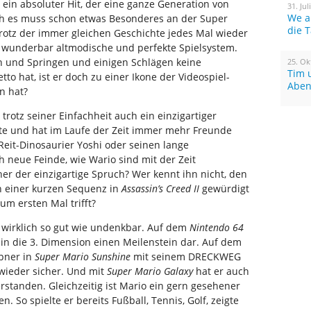
ein absoluter Hit, der eine ganze Generation von
31. Jul
We a
och es muss schon etwas Besonderes an der Super
die 
trotz der immer gleichen Geschichte jedes Mal wieder
 wunderbar altmodische und perfekte Spielsystem.
 und Springen und einigen Schlägen keine
25. Ok
Tim 
to hat, ist er doch zu einer Ikone der Videospiel-
Aben
n hat?
 trotz seiner Einfachheit auch ein einzigartiger
hte und hat im Laufe der Zeit immer mehr Freunde
eit-Dinosaurier Yoshi oder seinen lange
h neue Feinde, wie Wario sind mit der Zeit
 der einzigartige Spruch? Wer kennt ihn nicht, den
 in einer kurzen Sequenz in
Assassin’s Creed II
gewürdigt
um ersten Mal trifft?
 wirklich so gut wie undenkbar. Auf dem
Nintendo 64
n die 3. Dimension einen Meilenstein dar. Auf dem
pner in
Super Mario Sunshine
mit seinem DRECKWEG
 wieder sicher. Und mit
Super Mario Galaxy
hat er auch
standen. Gleichzeitig ist Mario ein gern gesehener
. So spielte er bereits Fußball, Tennis, Golf, zeigte