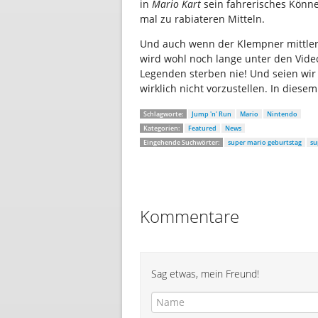
in
Mario Kart
sein fahrerisches Könne
mal zu rabiateren Mitteln.
Und auch wenn der Klempner mittlerwe
wird wohl noch lange unter den Vide
Legenden sterben nie! Und seien wir
wirklich nicht vorzustellen. In diese
Schlagworte:
Jump 'n' Run
Mario
Nintendo
Kategorien:
Featured
News
Eingehende Suchwörter:
super mario geburtstag
su
Kommentare
Sag etwas, mein Freund!