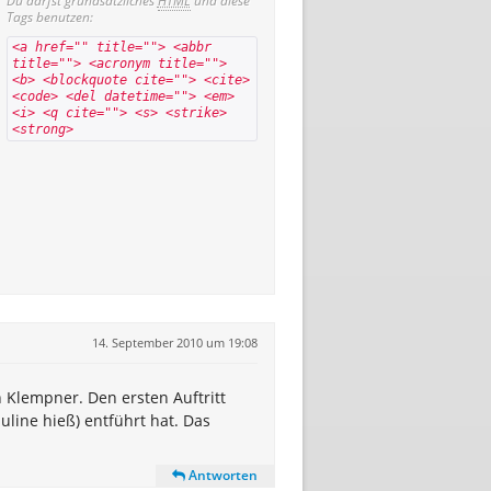
Du darfst grundsätzliches
HTML
und diese
Tags benutzen:
<a href="" title=""> <abbr
title=""> <acronym title="">
<b> <blockquote cite=""> <cite>
<code> <del datetime=""> <em>
<i> <q cite=""> <s> <strike>
<strong>
14. September 2010 um 19:08
 Klempner. Den ersten Auftritt
uline hieß) entführt hat. Das
Antworten