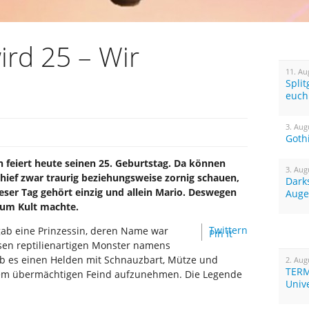
ird 25 – Wir
11. Au
Spli
euch
3. Aug
Goth
n feiert heute seinen 25. Geburtstag. Da können
3. Aug
Chief zwar traurig beziehungsweise zornig schauen,
Dark
ieser Tag gehört einzig und allein Mario. Deswegen
Auge
zum Kult machte.
Twittern
gab eine Prinzessin, deren Name war
Pin It
sen reptilienartigen Monster namens
ab es einen Helden mit Schnauzbart, Mütze und
2. Aug
TERM
 dem übermächtigen Feind aufzunehmen. Die Legende
Univ