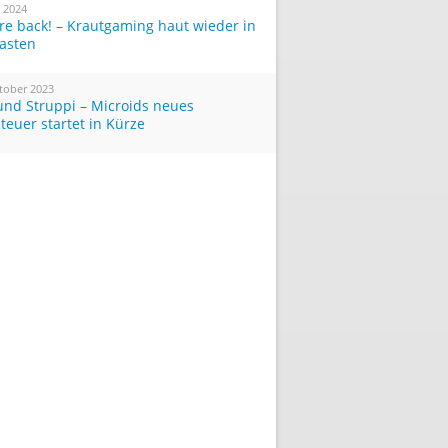
i 2024
re back! – Krautgaming haut wieder in
Tasten
tober 2023
und Struppi – Microids neues
teuer startet in Kürze