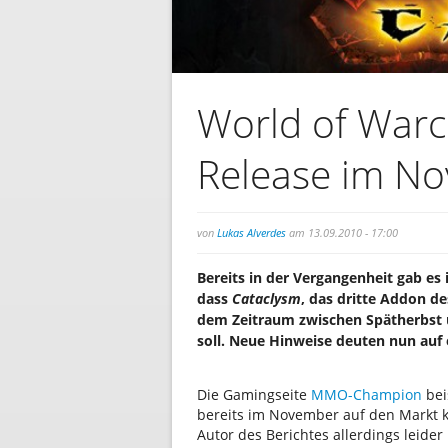
World of Warcr
Release im N
von
Lukas Alverdes
am 13.09.2010 - 17:00
Bereits in der Vergangenheit gab e
dass
Cataclysm
, das dritte Addon 
dem Zeitraum zwischen Spätherbst
soll. Neue Hinweise deuten nun auf
Die Gamingseite
MMO-Champion
bei
bereits im November auf den Markt 
Autor des Berichtes allerdings leider 