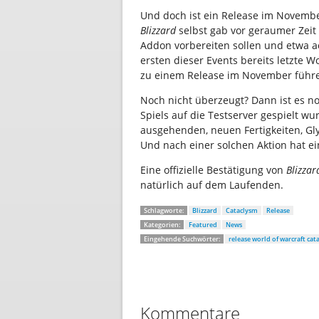
Und doch ist ein Release im Novembe
Blizzard
selbst gab vor geraumer Zeit
Addon vorbereiten sollen und etwa 
ersten dieser Events bereits letzte 
zu einem Release im November führ
Noch nicht überzeugt? Dann ist es noc
Spiels auf die Testserver gespielt wu
ausgehenden, neuen Fertigkeiten, G
Und nach einer solchen Aktion hat ei
Eine offizielle Bestätigung von
Blizza
natürlich auf dem Laufenden.
Schlagworte:
Blizzard
Cataclysm
Release
Kategorien:
Featured
News
Eingehende Suchwörter:
release world of warcraft cat
Kommentare