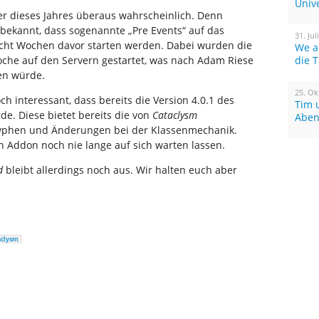
Univ
r dieses Jahres überaus wahrscheinlich. Denn
 bekannt, dass sogenannte „Pre Events“ auf das
31. Jul
acht Wochen davor starten werden. Dabei wurden die
We a
Woche auf den Servern gestartet, was nach Adam Riese
die 
en würde.
25. Ok
h interessant, dass bereits die Version 4.0.1 des
Tim 
rde. Diese bietet bereits die von
Cataclysm
Aben
lyphen und Änderungen bei der Klassenmechanik.
n Addon noch nie lange auf sich warten lassen.
rd
bleibt allerdings noch aus. Wir halten euch aber
aclysm