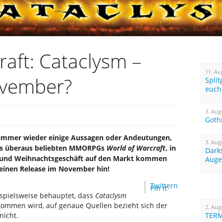
aft: Cataclysm –
11. Au
ovember?
Spli
euch
3. Aug
Goth
s immer wieder einige Aussagen oder Andeutungen,
3. Aug
des überaus beliebten MMORPGs
World of Warcraft
, in
Dark
 und Weihnachtsgeschäft auf den Markt kommen
Auge
 einen Release im November hin!
Twittern
Pin It
spielsweise behauptet, dass
Cataclysm
kommen wird, auf genaue Quellen bezieht sich der
2. Aug
nicht.
TERM