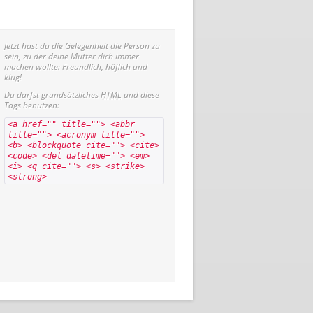
Jetzt hast du die Gelegenheit die Person zu
sein, zu der deine Mutter dich immer
machen wollte: Freundlich, höflich und
klug!
Du darfst grundsätzliches
HTML
und diese
Tags benutzen:
<a href="" title=""> <abbr
title=""> <acronym title="">
<b> <blockquote cite=""> <cite>
<code> <del datetime=""> <em>
<i> <q cite=""> <s> <strike>
<strong>