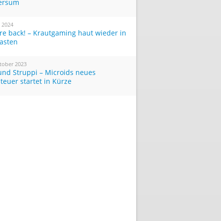
ersum
i 2024
re back! – Krautgaming haut wieder in
Tasten
tober 2023
und Struppi – Microids neues
teuer startet in Kürze