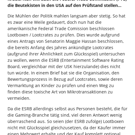
die Beutekisten in den USA auf den Prüfstand stellen…
Die Mühlen der Politik mahlen langsam aber stetig. So hat
es zwar eine Weile gedauert, doch nun hat die
amerikanische Federal Trade Comission beschlossen
Lootboxen / Lootcrates zu prüfen. Dies wurde aufgrund
eines Antrags von Senatorin Maggie Hassan beschlossen,
die bereits Anfang des Jahres ankündigte Lootcrates
(aufgrund ihrer Ähnlichkeit zum Glücksspiel) untersuchen
zu wollen, wenn die ESRB (Entertainment Software Rating
Board, vergleichbar mit der USK hierzulande) dies nicht
tun würde. In einem Brief bat sie die Organisation
, den
Bewertungsprozess in Bezug auf Lootcrates, sowie deren
Vermarktung an Kinder zu prüfen und einen Weg zu
finden diese toxische Art von Mikrotransaktionen zu
vermeiden.
Da die ESRB allerdings selbst aus Personen besteht, die für
die Gaming-Branche tätig sind, viel deren Antwort wenig
überraschend aus. So seien (der ESRB zufolge) Lootboxen
nicht mit Glücksspiel gleichzusetzen, da der Käufer immer
einen Mehrwert erhalte und der Kauf komplett optional