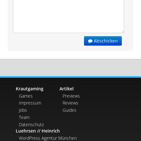
Abschicken
Krautgaming
Artikel
Games
Previews
Impressum
Reviews
Jobs
Guides
Team
Datenschutz
Luehrsen // Heinrich
WordPress Agentur München