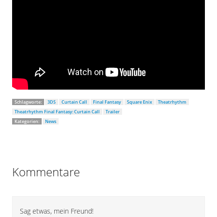
Schlagworte:
3DS
Curtain Call
Final Fantasy
Square Enix
Theatrhythm
Theatrhythm Final Fantasy: Curtain Call
Trailer
Kategorien:
News
Kommentare
Sag etwas, mein Freund!