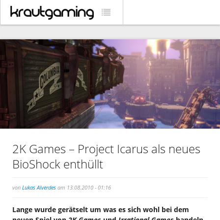
2K Games – Project Icarus als neues
BioShock enthüllt
von
Lukas Alverdes
am 13.08.2010 - 01:16
Lange wurde gerätselt um was es sich wohl bei dem
neuen Spiel von
2K Games
und
Irrational Games
handeln