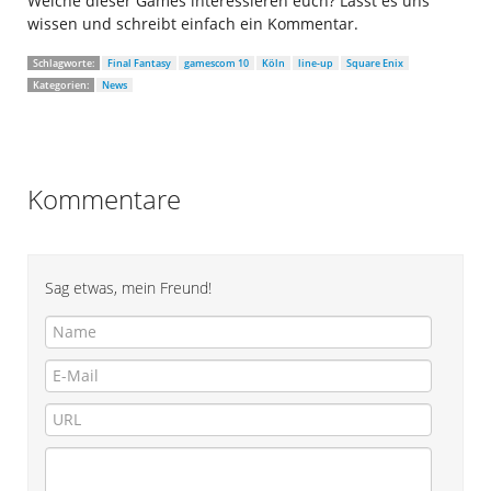
Welche dieser Games interessieren euch? Lasst es uns
wissen und schreibt einfach ein Kommentar.
Schlagworte:
Final Fantasy
gamescom 10
Köln
line-up
Square Enix
Kategorien:
News
Kommentare
Sag etwas, mein Freund!