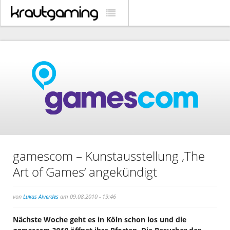
gamescom – Kunstausstellung ‚The
Art of Games‘ angekündigt
von
Lukas Alverdes
am 09.08.2010 - 19:46
Nächste Woche geht es in Köln schon los und die