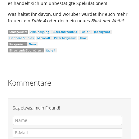
es handelt sich um unbestätigte Spekulationen!
Was haltet ihr davon, und worüber würdet ihr euch mehr
freuen, ein
Fable 4
oder doch ein neues
Black and White
?
Schlagworte:
Ankündigung
Black and White 3
Fable 4
Jobangebot
Lionhead Studios
Microsoft
Peter Molyneux
Xbox
Kategorien:
News
Eingehende Suchwörter:
fable 4
Kommentare
Sag etwas, mein Freund!