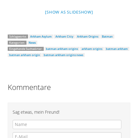
[SHOW AS SLIDESHOW]
Schlagworte:
Arkham Asylum
Arkham Citiy
Arkham Origins
Batman
Kategorien:
News
Eingehende Suchwörter:
batman arkham origins
arkham origins
batman arkham
batman arkham origin
batman arkham origins news
Kommentare
Sag etwas, mein Freund!