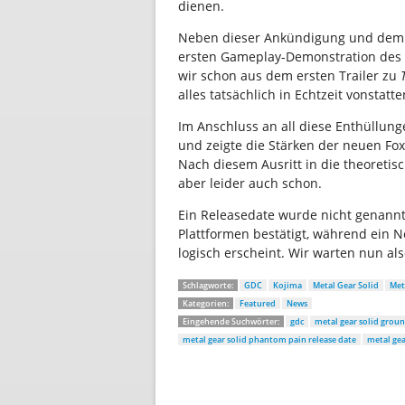
dienen.
Neben dieser Ankündigung und dem n
ersten Gameplay-Demonstration des 
wir schon aus dem ersten Trailer zu
alles tatsächlich in Echtzeit vonstatt
Im Anschluss an all diese Enthüllung
und zeigte die Stärken der neuen Fox
Nach diesem Ausritt in die theoretis
aber leider auch schon.
Ein Releasedate wurde nicht genann
Plattformen bestätigt, während ein 
logisch erscheint. Wir warten nun al
Schlagworte:
GDC
Kojima
Metal Gear Solid
Met
Kategorien:
Featured
News
Eingehende Suchwörter:
gdc
metal gear solid groun
metal gear solid phantom pain release date
metal gea