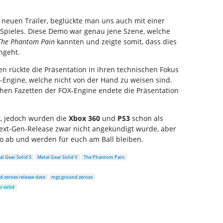
euen Trailer, beglückte man uns auch mit einer
Spieles. Diese Demo war genau jene Szene, welche
The Phantom Pain
kannten und zeigte somit, dass dies
engeht.
en rückte die Präsentation in ihren technischen Fokus
-Engine, welche nicht von der Hand zu weisen sind.
chen Fazetten der FOX-Engine endete die Präsentation
t, jedoch wurden die
Xbox 360
und
PS3
schon als
Next-Gen-Release zwar nicht angekündigt wurde, aber
so ab und werden für euch am Ball bleiben.
al Gear Solid 5
Metal Gear Solid V
The Phantom Pain
d zeroes release date
mgs ground zeroes
r solid