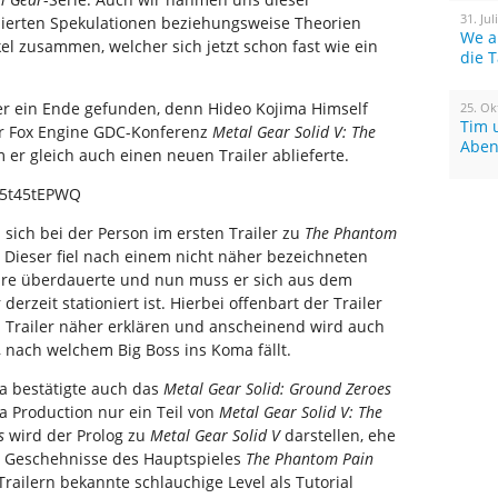
31. Jul
ndierten Spekulationen beziehungsweise Theorien
We a
el zusammen, welcher sich jetzt schon fast wie ein
die 
ber ein Ende gefunden, denn Hideo Kojima Himself
25. Ok
Tim 
r Fox Engine GDC-Konferenz
Metal Gear Solid V: The
Aben
er gleich auch einen neuen Trailer ablieferte.
w5t45tEPWQ
es sich bei der Person im ersten Trailer zu
The Phantom
 Dieser fiel nach einem nicht näher bezeichneten
ahre überdauerte und nun muss er sich aus dem
erzeit stationiert ist. Hierbei offenbart der Trailer
n Trailer näher erklären und anscheinend wird auch
, nach welchem Big Boss ins Koma fällt.
ma bestätigte auch das
Metal Gear Solid: Ground Zeroes
ma Production nur ein Teil von
Metal Gear Solid V: The
s
wird der Prolog zu
Metal Gear Solid V
darstellen, ehe
e Geschehnisse des Hauptspieles
The Phantom Pain
 Trailern bekannte schlauchige Level als Tutorial