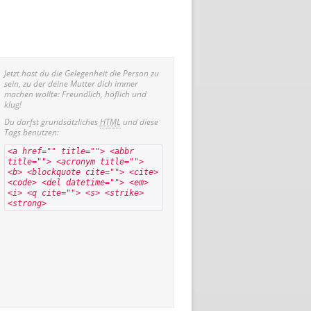
Jetzt hast du die Gelegenheit die Person zu
sein, zu der deine Mutter dich immer
machen wollte: Freundlich, höflich und
klug!
Du darfst grundsätzliches
HTML
und diese
Tags benutzen:
<a href="" title=""> <abbr
title=""> <acronym title="">
<b> <blockquote cite=""> <cite>
<code> <del datetime=""> <em>
<i> <q cite=""> <s> <strike>
<strong>