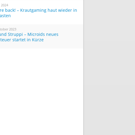
i 2024
re back! – Krautgaming haut wieder in
Tasten
tober 2023
und Struppi – Microids neues
teuer startet in Kürze