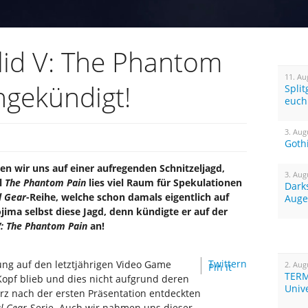
lid V: The Phantom
11. Au
angekündigt!
Spli
euch
3. Aug
Goth
en wir uns auf einer aufregenden Schnitzeljagd,
3. Aug
l
The Phantom Pain
lies viel Raum für Spekulationen
Dark
l Gear
-Reihe, welche schon damals eigentlich auf
Auge
ima selbst diese Jagd, denn kündigte er auf der
V: The Phantom Pain
an!
Twittern
ng auf den letztjährigen Video Game
2. Aug
Pin It
TERM
opf blieb und dies nicht aufgrund deren
Univ
rz nach der ersten Präsentation entdeckten
l Gear
-Serie. Auch wir nahmen uns dieser