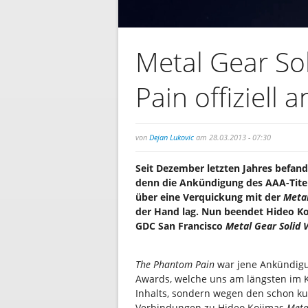
Metal Gear So
Pain offiziell 
von
Dejan Lukovic
am 28.03.2013 - 07:30
Seit Dezember letzten Jahres befand
denn die Ankündigung des AAA-Tite
über eine Verquickung mit der
Meta
der Hand lag. Nun beendet Hideo Koj
GDC San Francisco
Metal Gear Solid 
The Phantom Pain
war jene Ankündigu
Awards, welche uns am längsten im K
Inhalts, sondern wegen den schon ku
Verbindungen zu Hideo Kojimas
Meta