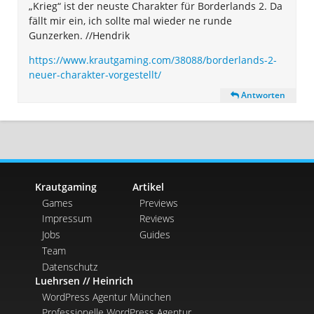
„Krieg“ ist der neuste Charakter für Borderlands 2. Da
fällt mir ein, ich sollte mal wieder ne runde
Gunzerken. //Hendrik
https://www.krautgaming.com/38088/borderlands-2-
neuer-charakter-vorgestellt/
Antworten
Krautgaming
Artikel
Games
Previews
Impressum
Reviews
Jobs
Guides
Team
Datenschutz
Luehrsen // Heinrich
WordPress Agentur München
Professionelle WordPress Agentur