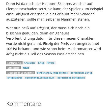
Dann ist da noch der Hellborn-Skilltree, welcher auf
Elementarschaden setzt. So kann der Spieler zum Beispiel
eine Fähigkeit erlernen, die es erlaubt mehr Schaden
auszuteilen, sollte man selber in Flammen stehen.
Wer nun heiß auf
Krieg
ist, der muss sich noch ein
bisschen gedulden, denn ein genaues
Veröffentlichungsdatum für diesen neuen Charakter
wurde nicht genannt. Einzig der Preis von umgerechnet
10€ ist bekannt und wie schon beim Mechromancer wird
Krieg
nicht als Teil des Season Pass erscheinen.
Schlagworte:
Charakter
Krieg
Psycho
Kategorien:
News
Eingehende Suchwörter:
borderlands 2 krieg skilltree
borderlands 2 krieg
krieg skilltree
borderlands 2 krieg datum
borderlands 2 krieg skills
Kommentare