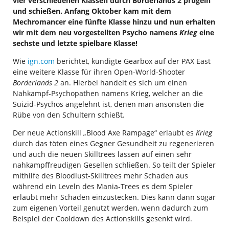
vier verschiedenen Klassen durch Borderlands 2 prügeln
und schießen. Anfang Oktober kam mit dem
Mechromancer eine fünfte Klasse hinzu und nun erhalten
wir mit dem neu vorgestellten Psycho namens
Krieg
eine
sechste und letzte spielbare Klasse!
Wie
ign.com
berichtet, kündigte Gearbox auf der PAX East
eine weitere Klasse für ihren Open-World-Shooter
Borderlands 2
an. Hierbei handelt es sich um einen
Nahkampf-Psychopathen namens Krieg, welcher an die
Suizid-Psychos angelehnt ist, denen man ansonsten die
Rübe von den Schultern schießt.
Der neue Actionskill „Blood Axe Rampage“ erlaubt es
Krieg
durch das töten eines Gegner Gesundheit zu regenerieren
und auch die neuen Skilltrees lassen auf einen sehr
nahkampffreudigen Gesellen schließen. So teilt der Spieler
mithilfe des Bloodlust-Skilltrees mehr Schaden aus
während ein Leveln des Mania-Trees es dem Spieler
erlaubt mehr Schaden einzustecken. Dies kann dann sogar
zum eigenen Vorteil genutzt werden, wenn dadurch zum
Beispiel der Cooldown des Actionskills gesenkt wird.