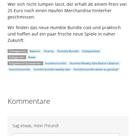
Wer sich nicht lumpen lässt, der erhält ab einem Preis von
25 Euro noch einen Haufen Merchandise hinterher
geschmissen.
Wir finden das neue Humble Bundle cool und praktisch
und hoffen auf ein paar frische neue Spiele in naher
Zukunft.
Schlagworte:
Bastion
Charity
Humble Bundle
Independant
Kategorien:
News
Eingehende Suchwörter:
humble bundle
Humble Weekly Sale Bastion Bastion
humnle bundle
humble bundle weekly sale
humble bundle wieso so günstig?
Kommentare
Sag etwas, mein Freund!