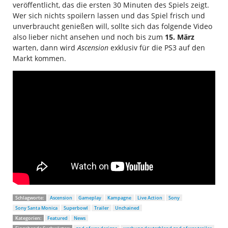
veröffentlicht, das die ersten 30 Minuten des Spiels zeigt.
Wer sich nichts spoilern lassen und das Spiel frisch und
unverbraucht genießen will, sollte sich das folgende Video
also lieber nicht ansehen und noch bis zum
15. März
warten, dann wird
Ascension
exklusiv für die PS3 auf den
Markt kommen.
Schlagworte:
Ascension
Gameplay
Kampagne
Live Action
Sony
Sony Santa Monica
Superbowl
Trailer
Unchained
Kategorien:
Featured
News