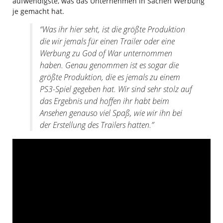
aufwendigste, was das Unternehmen in Sachen Werbung
je gemacht hat.
“Was ihr hier seht, ist die größte Produktion
die wir jemals für einen Trailer oder eine
Werbung zu God of War unternommen
haben. Genau genommen ist es sogar die
größte Produktion, die es jemals zu einem
PS3-Spiel gegeben hat. Wir sind sehr stolz auf
das Ergebnis und hoffen ihr habt beim
Ansehen genauso viel Spaß, wie wir ihn bei
der Erstellung des Trailers hatten.”