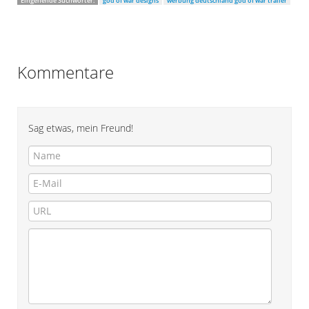
Eingehende Suchwörter:
god of war designs
werbung deutschland god of war trailer
Kommentare
Sag etwas, mein Freund!