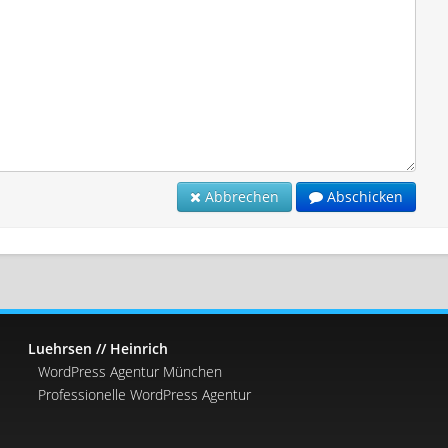
Abbrechen
Abschicken
Luehrsen // Heinrich
WordPress Agentur München
Professionelle WordPress Agentur