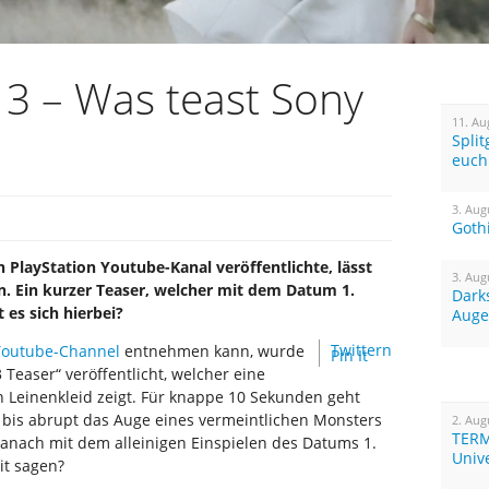
3 – Was teast Sony
11. Au
Spli
euch
3. Aug
Goth
 PlayStation Youtube-Kanal veröffentlichte, lässt
3. Aug
en. Ein kurzer Teaser, welcher mit dem Datum 1.
Dark
es sich hierbei?
Auge
Twittern
 Youtube-Channel
entnehmen kann, wurde
Pin It
easer“ veröffentlicht, welcher eine
n Leinenkleid zeigt. Für knappe 10 Sekunden geht
bis abrupt das Auge eines vermeintlichen Monsters
2. Aug
TERM
 danach mit dem alleinigen Einspielen des Datums 1.
Univ
it sagen?