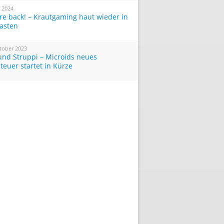
i 2024
re back! – Krautgaming haut wieder in
Tasten
tober 2023
und Struppi – Microids neues
teuer startet in Kürze