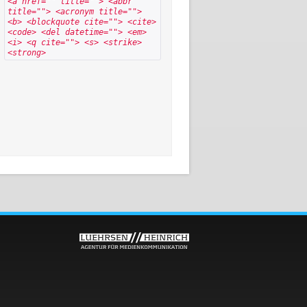
<a href="" title=""> <abbr
title=""> <acronym title="">
<b> <blockquote cite=""> <cite>
<code> <del datetime=""> <em>
<i> <q cite=""> <s> <strike>
<strong>