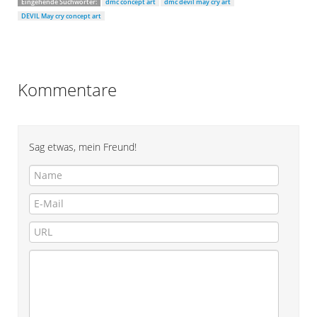
Eingehende Suchwörter:
dmc concept art
dmc devil may cry art
DEVIL May cry concept art
Kommentare
Sag etwas, mein Freund!