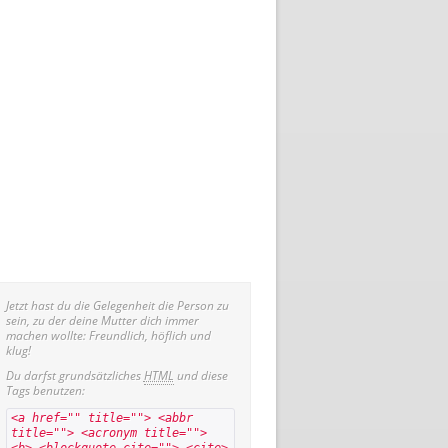
Jetzt hast du die Gelegenheit die Person zu
sein, zu der deine Mutter dich immer
machen wollte: Freundlich, höflich und
klug!
Du darfst grundsätzliches
HTML
und diese
Tags benutzen:
<a href="" title=""> <abbr
title=""> <acronym title="">
<b> <blockquote cite=""> <cite>