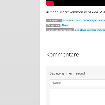
Auf den Markt kommen wird
God of W
Schlagworte:
Ascension
Beta
Mutliplayer
Santa
Kategorien:
News
Eingehende Suchwörter:
god of war ascension mehrsp
Kommentare
Sag etwas, mein Freund!