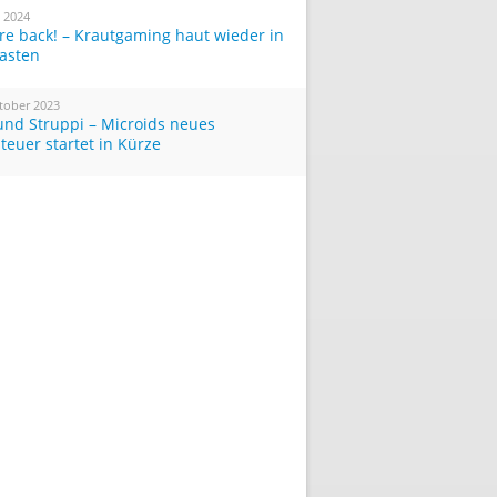
i 2024
re back! – Krautgaming haut wieder in
Tasten
tober 2023
und Struppi – Microids neues
teuer startet in Kürze