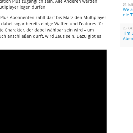
tation Plus zugänglich sein. Alle Anderen werden
31. Jul
tliplayer legen dürfen.
We a
die 
-Plus Abonnenten zählt darf bis März den Multiplayer
 dabei sogar bereits einige Waffen und Features für
25. Ok
rste Charakter, der dabei wählbar sein wird – um
Tim 
ch anschließen dürft, wird Zeus sein. Dazu gibt es
Aben