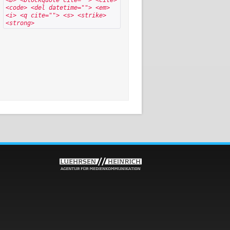
<code> <del datetime=""> <em>
<i> <q cite=""> <s> <strike>
<strong>