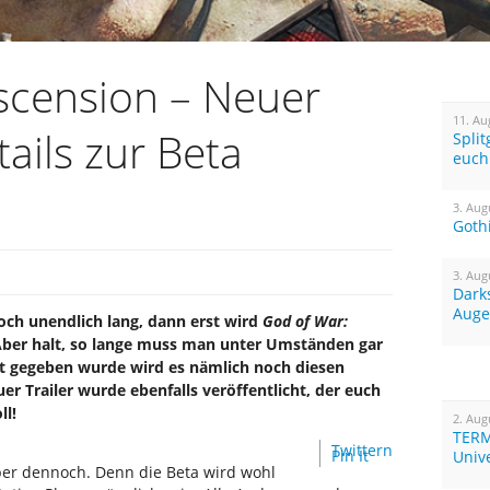
scension – Neuer
11. Au
tails zur Beta
Spli
euch
3. Aug
Goth
3. Aug
Dark
Auge
noch unendlich lang, dann erst wird
God of War:
er halt, so lange muss man unter Umständen gar
t gegeben wurde wird es nämlich noch diesen
er Trailer wurde ebenfalls veröffentlicht, der euch
ll!
2. Aug
TERM
Twittern
Pin It
Univ
ber dennoch. Denn die Beta wird wohl