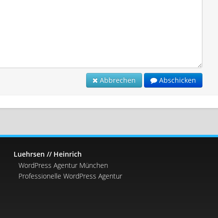
Abbrechen
Abschicken
Luehrsen // Heinrich
WordPress Agentur München
Professionelle WordPress Agentur