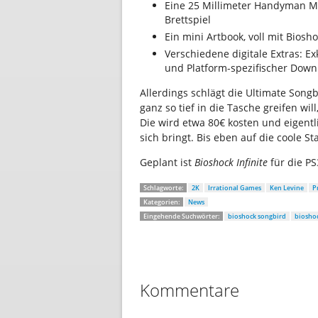
Eine 25 Millimeter Handyman M
Brettspiel
Ein mini Artbook, voll mit Bio
Verschiedene digitale Extras: E
und Platform-spezifischer Down
Allerdings schlägt die Ultimate Song
ganz so tief in die Tasche greifen wil
Die wird etwa 80€ kosten und eigentl
sich bringt. Bis eben auf die coole St
Geplant ist
Bioshock Infinite
für die PS
Schlagworte:
2K
Irrational Games
Ken Levine
P
Kategorien:
News
Eingehende Suchwörter:
bioshock songbird
biosho
Kommentare