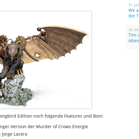
31. Jul
We a
die 
25. Ok
Tim 
Aben
ongbird Edition noch folgende Features und Boni:
nger-Version der Murder of Crows Energie
n Jorge Lacera