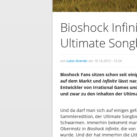
Bioshock Infini
Ultimate Songb
von
Lukas Alverdes
am 18.10.2012 - 15:24
Bioshock Fans sitzen schon seit eini
auf dem Markt und
Infinite
lässt na
Entwickler von Irrational Games un
und zwar zu den Inhalten der Ultim
Und da darf man sich auf einiges ge
Sammleredition, der Ultimate Songbi
Schwärmen. Immerhin bekommt man m
Obermotz in
Bioshock Infinite
, die vo
wurde. Und der hat immerhin die Littl