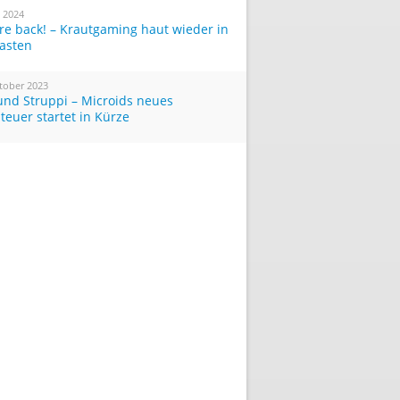
i 2024
re back! – Krautgaming haut wieder in
Tasten
tober 2023
und Struppi – Microids neues
teuer startet in Kürze