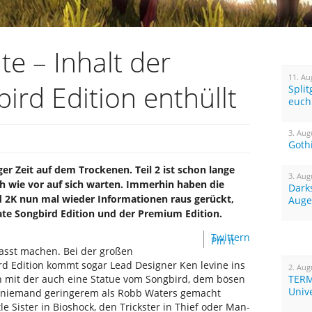
te – Inhalt der
11. Au
ird Edition enthüllt
Spli
euch
3. Aug
Goth
ger Zeit auf dem Trockenen. Teil 2 ist schon lange
3. Aug
ch wie vor auf sich warten. Immerhin haben die
Dark
d 2K nun mal wieder Informationen raus gerückt,
Auge
ate Songbird Edition und der Premium Edition.
Twittern
Pin It
fasst machen. Bei der großen
rd Edition kommt sogar Lead Designer Ken levine ins
2. Aug
it der auch eine Statue vom Songbird, dem bösen
TERM
Univ
n niemand geringerem als Robb Waters gemacht
e Sister in Bioshock, den Trickster in Thief oder Man-