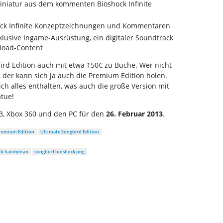
iniatur aus dem kommenten Bioshock Infinite
shock Infinite Konzeptzeichnungen und Kommentaren
xklusive Ingame-Ausrüstung, ein digitaler Soundtrack
load-Content
bird Edition auch mit etwa 150€ zu Buche. Wer nicht
l, der kann sich ja auch die Premium Edition holen.
ich alles enthalten, was auch die große Version mit
atue!
3, Xbox 360 und den PC für den
26. Februar 2013
.
remium Edition
Ultimate Songbird Edition
ck handyman
songbird bioshock png