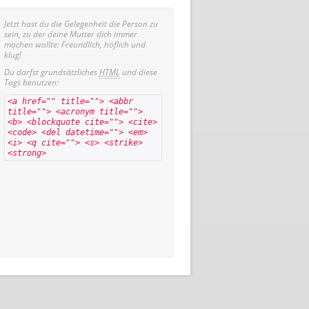
Jetzt hast du die Gelegenheit die Person zu
sein, zu der deine Mutter dich immer
machen wollte: Freundlich, höflich und
klug!
Du darfst grundsätzliches
HTML
und diese
Tags benutzen:
<a href="" title=""> <abbr
title=""> <acronym title="">
<b> <blockquote cite=""> <cite>
<code> <del datetime=""> <em>
<i> <q cite=""> <s> <strike>
<strong>