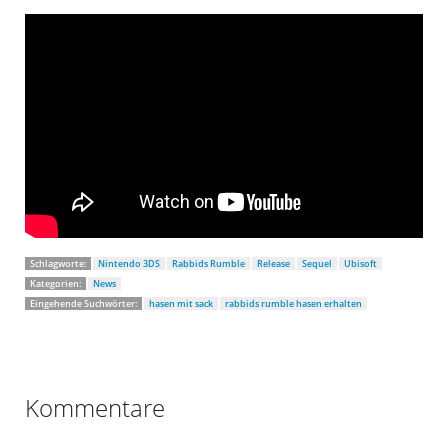
Schlagworte:
Nintendo 3DS
Rabbids Rumble
Release
Sequel
Ubisoft
Kategorien:
News
Eingehende Suchwörter:
hasen mit sack
rabbids rumble hasen erhalten
Kommentare