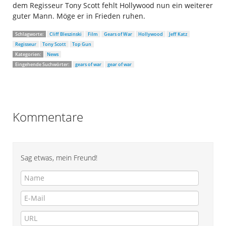
dem Regisseur Tony Scott fehlt Hollywood nun ein weiterer
guter Mann. Möge er in Frieden ruhen.
Schlagworte:
Cliff Bleszinski
Film
Gears of War
Hollywood
Jeff Katz
Regisseur
Tony Scott
Top Gun
Kategorien:
News
Eingehende Suchwörter:
gears of war
gear of war
Kommentare
Sag etwas, mein Freund!