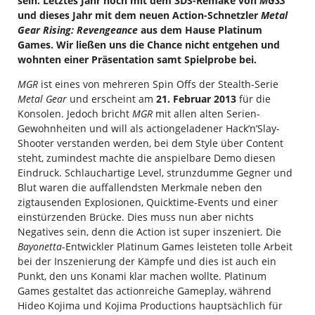
sein. Letztes Jahr noch mit dem 3DS-Remake von
MGS3
und dieses Jahr mit dem neuen Action-Schnetzler
Metal
Gear Rising: Revengeance
aus dem Hause Platinum
Games. Wir ließen uns die Chance nicht entgehen und
wohnten einer Präsentation samt Spielprobe bei.
MGR
ist eines von mehreren Spin Offs der Stealth-Serie
Metal Gear
und erscheint am
21. Februar 2013
für die
Konsolen. Jedoch bricht
MGR
mit allen alten Serien-
Gewohnheiten und will als actiongeladener Hack’n’Slay-
Shooter verstanden werden, bei dem Style über Content
steht, zumindest machte die anspielbare Demo diesen
Eindruck. Schlauchartige Level, strunzdumme Gegner und
Blut waren die auffallendsten Merkmale neben den
zigtausenden Explosionen, Quicktime-Events und einer
einstürzenden Brücke. Dies muss nun aber nichts
Negatives sein, denn die Action ist super inszeniert. Die
Bayonetta
-Entwickler Platinum Games leisteten tolle Arbeit
bei der Inszenierung der Kämpfe und dies ist auch ein
Punkt, den uns Konami klar machen wollte. Platinum
Games gestaltet das actionreiche Gameplay, während
Hideo Kojima und Kojima Productions hauptsächlich für