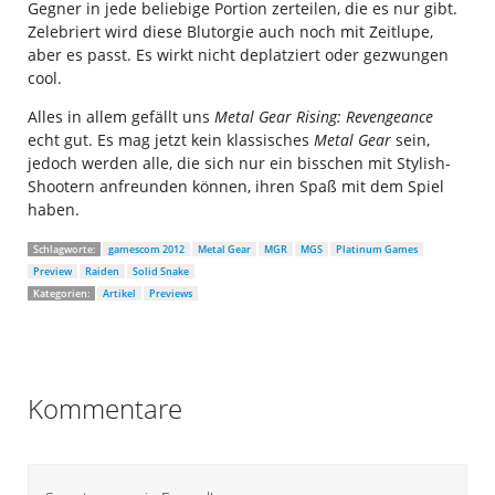
Gegner in jede beliebige Portion zerteilen, die es nur gibt.
Zelebriert wird diese Blutorgie auch noch mit Zeitlupe,
aber es passt. Es wirkt nicht deplatziert oder gezwungen
cool.
Alles in allem gefällt uns
Metal Gear Rising: Revengeance
echt gut. Es mag jetzt kein klassisches
Metal Gear
sein,
jedoch werden alle, die sich nur ein bisschen mit Stylish-
Shootern anfreunden können, ihren Spaß mit dem Spiel
haben.
Schlagworte:
gamescom 2012
Metal Gear
MGR
MGS
Platinum Games
Preview
Raiden
Solid Snake
Kategorien:
Artikel
Previews
Kommentare