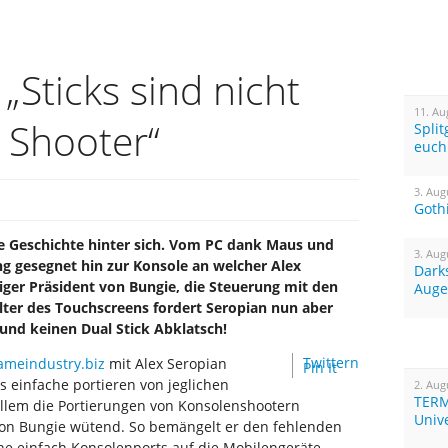
„Sticks sind nicht
11. Au
n Shooter“
Spli
euch
3. Aug
Goth
te Geschichte hinter sich. Vom PC dank Maus und
3. Aug
ng gesegnet hin zur Konsole an welcher Alex
Dark
ger Präsident von Bungie, die Steuerung mit den
Auge
alter des Touchscreens fordert Seropian nun aber
und keinen Dual Stick Abklatsch!
Twittern
ameindustry.biz
mit Alex Seropian
Pin It
s einfache portieren von jeglichen
2. Aug
TERM
 allem die Portierungen von Konsolenshootern
Univ
on Bungie wütend. So bemängelt er den fehlenden
che einfach Konsolenports auf die Mobilengeräte