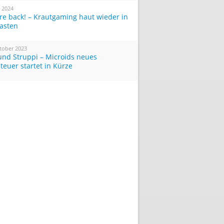
i 2024
re back! – Krautgaming haut wieder in
Tasten
tober 2023
und Struppi – Microids neues
teuer startet in Kürze