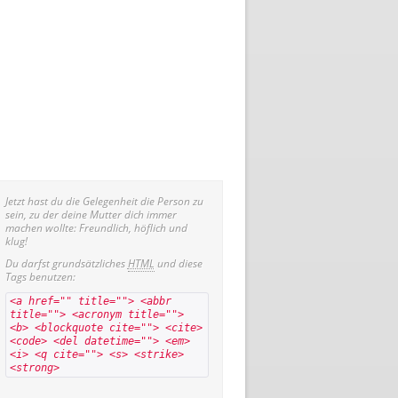
Jetzt hast du die Gelegenheit die Person zu
sein, zu der deine Mutter dich immer
machen wollte: Freundlich, höflich und
klug!
Du darfst grundsätzliches
HTML
und diese
Tags benutzen:
<a href="" title=""> <abbr
title=""> <acronym title="">
<b> <blockquote cite=""> <cite>
<code> <del datetime=""> <em>
<i> <q cite=""> <s> <strike>
<strong>