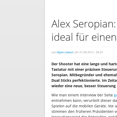
Alex Seropian: 
ideal für eine
von
Dejan Lukovic
am 07.08.2012 - 09:25
Der Shooter hat eine lange und har
Tastatur mit einer präzisen Steueru
Seropian, Mitbegründer und ehemali
Dual Sticks perfektionierte. Im Zeit
wieder eine neue, besser Steuerung 
Wie man einem Interview der Seite
g
entnehmen kann, verurteilt dieser da
Spielen auf die mobilen Geräte. Vor
stimmen den früheren Präsidenten v
Innovationsgeist der Entwickler, wel