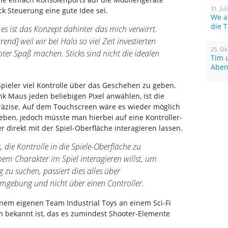
31. Jul
k Steuerung eine gute Idee sei.
We a
die 
 es ist das Konzept dahinter das mich verwirrt.
rrend] weil wir bei Halo so viel Zeit investierten
25. Ok
oter Spaß machen. Sticks sind nicht die idealen
Tim 
Aben
 Spieler viel Kontrolle über das Geschehen zu geben.
 Maus jeden beliebigen Pixel anwählen, ist die
präzise. Auf dem Touchscreen wäre es wieder möglich
geben, jedoch müsste man hierbei auf eine Kontroller-
 direkt mit der Spiel-Oberfläche interagieren lassen.
 die Kontrolle in die Spiele-Oberfläche zu
em Charakter im Spiel interagieren willst, um
zu suchen, passiert dies alles über
umgebung und nicht über einen Controller.
einem eigenen Team Industrial Toys an einem Sci-Fi
 bekannt ist, das es zumindest Shooter-Elemente