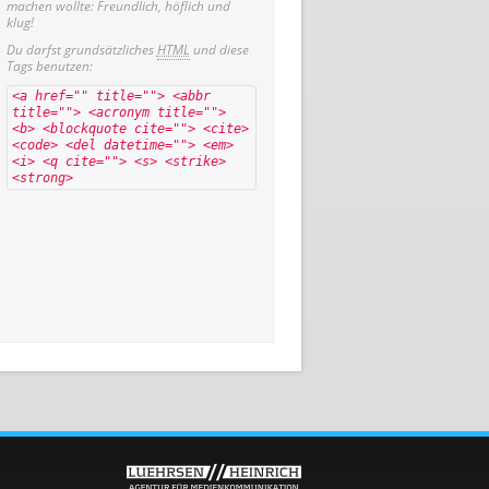
machen wollte: Freundlich, höflich und
klug!
Du darfst grundsätzliches
HTML
und diese
Tags benutzen:
<a href="" title=""> <abbr
title=""> <acronym title="">
<b> <blockquote cite=""> <cite>
<code> <del datetime=""> <em>
<i> <q cite=""> <s> <strike>
<strong>