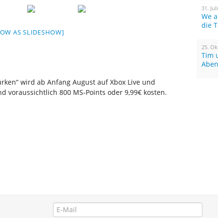
31. Jul
We a
die 
HOW AS SLIDESHOW]
25. Ok
Tim 
Aben
rken“ wird ab Anfang August auf Xbox Live und
nd voraussichtlich 800 MS-Points oder 9,99€ kosten.