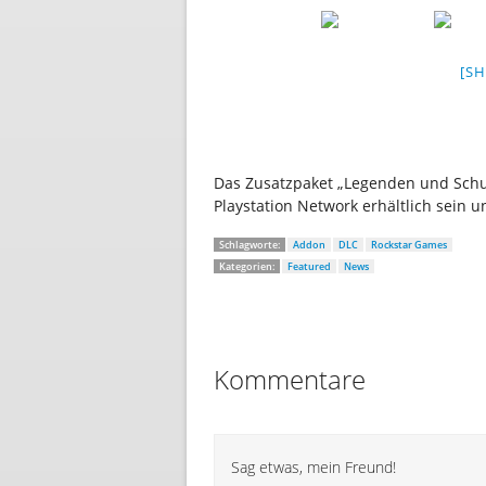
[S
Das Zusatzpaket „Legenden und Schu
Playstation Network erhältlich sein u
Schlagworte:
Addon
DLC
Rockstar Games
Kategorien:
Featured
News
Kommentare
Sag etwas, mein Freund!