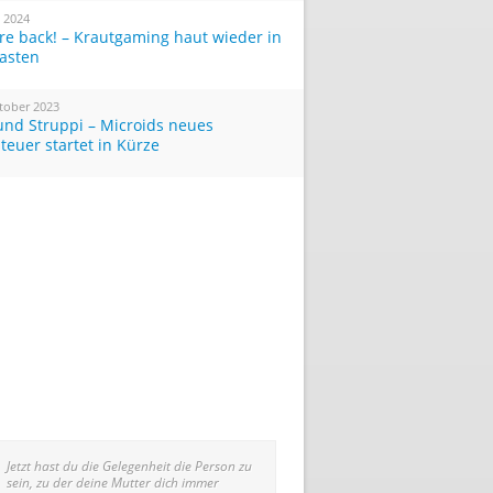
i 2024
re back! – Krautgaming haut wieder in
Tasten
tober 2023
und Struppi – Microids neues
teuer startet in Kürze
Jetzt hast du die Gelegenheit die Person zu
sein, zu der deine Mutter dich immer