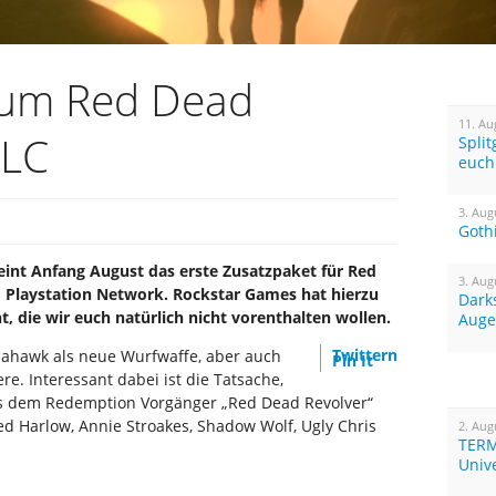
zum Red Dead
11. Au
DLC
Spli
euch
3. Aug
Goth
int Anfang August das erste Zusatzpaket für Red
3. Aug
 Playstation Network. Rockstar Games hat hierzu
Dark
t, die wir euch natürlich nicht vorenthalten wollen.
Auge
Twittern
mahawk als neue Wurfwaffe, aber auch
Pin It
e. Interessant dabei ist die Tatsache,
us dem Redemption Vorgänger „Red Dead Revolver“
Red Harlow, Annie Stroakes, Shadow Wolf, Ugly Chris
2. Aug
TERM
Univ