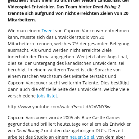
geschieht nicht mehr so oft in der weiten Landschaft der
Videospiel-Entwickler. Das Team hinter
Dead Rising 2
trennte sich aufgrund von nicht erreichten Zielen von 20
Mitarbeitern.
Wie man einem
Tweet
von Capcom Vancouver entnehmen
kann, musste sich das Entwicklerstudio von 20
Mitarbeitern trennen, welches 7% der gesamten Belegung
ausmacht. Als Grund werden nicht erreichte Ziele
innerhalb der Firma angegeben. Wer jetzt aber Angst hat,
dies sei der Untergang des kanadischen Entwicklers, sei
beruhigt. In einem weiteren Tweet ist die Sprache von
einem raschen Wachstum des Mitarbeiterstabs und
Capcom Vancouver sucht weiterhin Talente. Dies bestätigt
dann auch die offizielle Seite des Entwicklers, welche viele
verschiedene
Jobs listet
.
http://www.youtube.com/watch?v=uUdA2VVNY3w
Capcom Vancouver wurde 2005 als Blue Castle Games
gegründet und brilliert heutzutage vor allem als Entwickler
von
Dead Rising 2
und den dazugehörigen DLCs. Derzeit
arbeitet das Studio an einem
neuen Spiel
, von dem aber