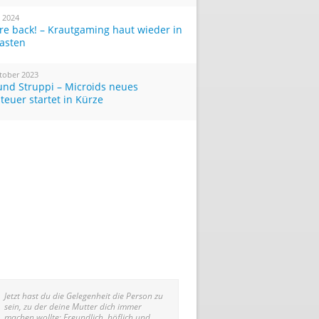
i 2024
re back! – Krautgaming haut wieder in
Tasten
tober 2023
und Struppi – Microids neues
teuer startet in Kürze
Jetzt hast du die Gelegenheit die Person zu
sein, zu der deine Mutter dich immer
machen wollte: Freundlich, höflich und