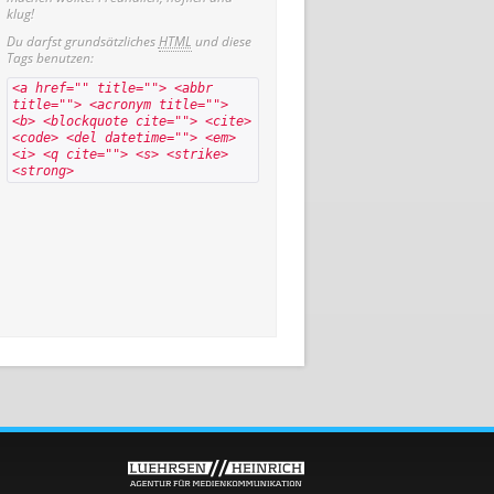
klug!
Du darfst grundsätzliches
HTML
und diese
Tags benutzen:
<a href="" title=""> <abbr
title=""> <acronym title="">
<b> <blockquote cite=""> <cite>
<code> <del datetime=""> <em>
<i> <q cite=""> <s> <strike>
<strong>