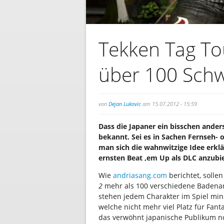
Tekken Tag To
über 100 Sch
von
Dejan Lukovic
am 15.07.2012 - 15:59
Dass die Japaner ein bisschen anders
bekannt. Sei es in Sachen Fernseh- 
man sich die wahnwitzige Idee erk
ernsten Beat ‚em Up als DLC anzubi
Wie
andriasang.com
berichtet, solle
2
mehr als 100 verschiedene Badenan
stehen jedem Charakter im Spiel mind
welche nicht mehr viel Platz für Fanta
das verwöhnt japanische Publikum 