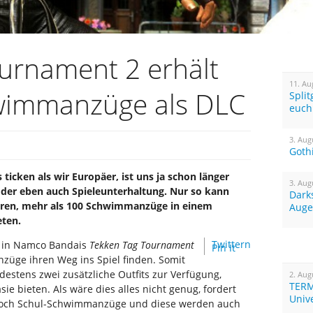
urnament 2 erhält
11. Au
wimmanzüge als DLC
Spli
euch
3. Aug
Goth
 ticken als wir Europäer, ist uns ja schon länger
3. Aug
oder eben auch Spieleunterhaltung. Nur so kann
Dark
lären, mehr als 100 Schwimmanzüge in einem
Auge
eten.
Twittern
n in Namco Bandais
Tekken Tag Tournament
Pin It
züge ihren Weg ins Spiel finden. Somit
estens zwei zusätzliche Outfits zur Verfügung,
2. Aug
TERM
sie bieten. Als wäre dies alles nicht genug, fordert
Univ
noch Schul-Schwimmanzüge und diese werden auch