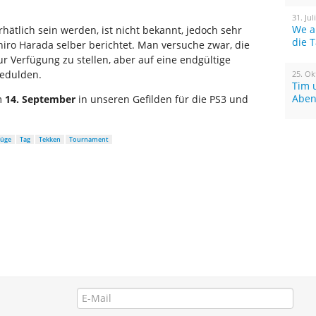
31. Jul
We a
hätlich sein werden, ist nicht bekannt, jedoch sehr
die 
iro Harada selber berichtet. Man versuche zwar, die
ur Verfügung zu stellen, aber auf eine endgültige
edulden.
25. Ok
Tim 
Aben
m
14. September
in unseren Gefilden für die PS3 und
üge
Tag
Tekken
Tournament