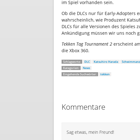
im Spiel vorhanden sein.
Ob die DLCs nur für Early-Adopters er
wahrscheinlich, wie Produzent Katsuh
DLCs für alle Versionen des Spieles z
Ankündigung müssen wir uns noch g
Tekken Tag Tournament 2
erscheint a
die Xbox 360.
Schlagworte:
DLC
Katsuhiro Harada
Schwimmanz
Kategorien:
News
Eingehende Suchwörter:
tekken
Kommentare
Sag etwas, mein Freund!