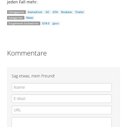
jeden Fall mehr.
Schlagworte:
GamesCom
GC
GTA
Rockstar
Trailer
Kategorien:
News
Eingehende Suchwörter:
GTA 5
gta v
Kommentare
Sag etwas, mein Freund!