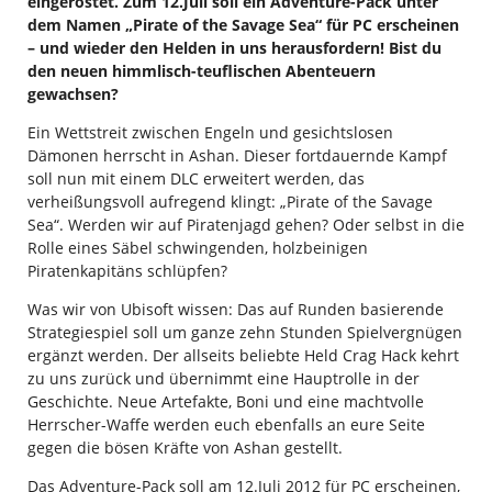
eingerostet. Zum 12.Juli soll ein Adventure-Pack unter
dem Namen „Pirate of the Savage Sea“ für PC erscheinen
– und wieder den Helden in uns herausfordern! Bist du
den neuen himmlisch-teuflischen Abenteuern
gewachsen?
Ein Wettstreit zwischen Engeln und gesichtslosen
Dämonen herrscht in Ashan. Dieser fortdauernde Kampf
soll nun mit einem DLC erweitert werden, das
verheißungsvoll aufregend klingt: „Pirate of the Savage
Sea“. Werden wir auf Piratenjagd gehen? Oder selbst in die
Rolle eines Säbel schwingenden, holzbeinigen
Piratenkapitäns schlüpfen?
Was wir von Ubisoft wissen: Das auf Runden basierende
Strategiespiel soll um ganze zehn Stunden Spielvergnügen
ergänzt werden. Der allseits beliebte Held Crag Hack kehrt
zu uns zurück und übernimmt eine Hauptrolle in der
Geschichte. Neue Artefakte, Boni und eine machtvolle
Herrscher-Waffe werden euch ebenfalls an eure Seite
gegen die bösen Kräfte von Ashan gestellt.
Das Adventure-Pack soll am 12.Juli 2012 für PC erscheinen,