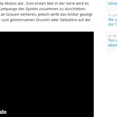
Op Modus dar. Zum ersten Mal in der Serie wird es
Univ
 Kampange des Spieles zusammen zu durchleben.
n Grauen verlieren, jedoch wirkt das bisher gezeigt
31. Jul
We a
dt zum gemeinsamen Gruseln oder Geballere auf der
die 
25. Ok
Tim 
Aben