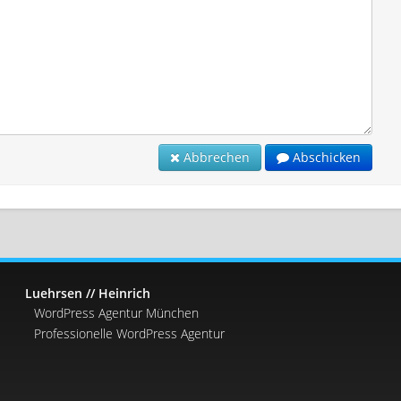
Abbrechen
Abschicken
Luehrsen // Heinrich
WordPress Agentur München
Professionelle WordPress Agentur