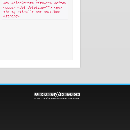
<b> <blockquote cite=""> <cite>
<code> <del datetime=""> <em>
<i> <q cite=""> <s> <strike>
<strong>