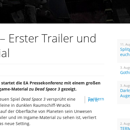
 Erster Trailer und
11. Au
al
Spli
euch
3. Aug
Goth
 startet die EA Pressekonferenz mit einem großen
3. Aug
ngame-Material zu
Dead Space 3
gezeigt.
Dark
Auge
Twittern
neuen Spiel
Dead Space 3
versprüht eine
Pin It
leine in dunklen Raumschiff-Wracks
auf der Oberfläche von Planeten sein Unwesen
ailer und im Ingame-Material zu sehen ist, verliert
as neue Setting.
2. Aug
TERM