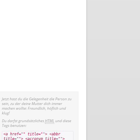
Jetzt hast du die Gelegenheit die Person zu
sein, zu der deine Mutter dich immer
machen wollte: Freundlich, höflich und
klug!
Du darfst grundsätzliches
HTML
und diese
Tags benutzen:
<a href="" title=""> <abbr
title=""> <acronym title="">