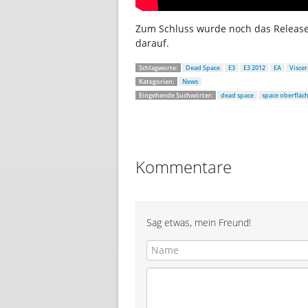
Zum Schluss wurde noch das Releas
darauf.
Schlagworte:
Dead Space
E3
E3 2012
EA
Visce
Kategorien:
News
Eingehende Suchwörter:
dead space
space oberfläc
Kommentare
Sag etwas, mein Freund!