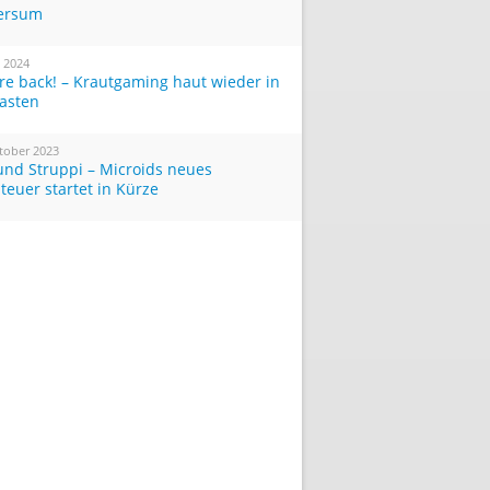
ersum
i 2024
re back! – Krautgaming haut wieder in
Tasten
tober 2023
und Struppi – Microids neues
teuer startet in Kürze