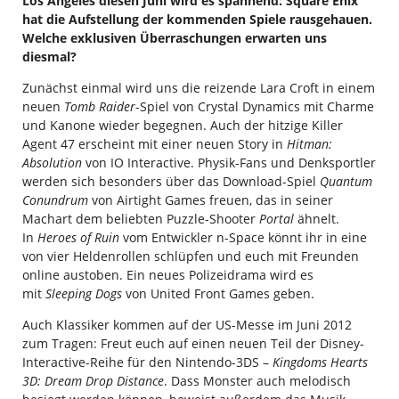
Los Angeles diesen Juni wird es spannend: Square Enix
hat die Aufstellung der kommenden Spiele rausgehauen.
Welche exklusiven Überraschungen erwarten uns
diesmal?
Zunächst einmal wird uns die reizende Lara Croft in einem
neuen
Tomb Raider
-Spiel von Crystal Dynamics mit Charme
und Kanone wieder begegnen. Auch der hitzige Killer
Agent 47 erscheint mit einer neuen Story in
Hitman:
Absolution
von IO Interactive. Physik-Fans und Denksportler
werden sich besonders über das Download-Spiel
Quantum
Conundrum
von Airtight Games freuen, das in seiner
Machart dem beliebten Puzzle-Shooter
Portal
ähnelt.
In
Heroes of Ruin
vom Entwickler n-Space könnt ihr in eine
von vier Heldenrollen schlüpfen und euch mit Freunden
online austoben. Ein neues Polizeidrama wird es
mit
Sleeping Dogs
von United Front Games geben.
Auch Klassiker kommen auf der US-Messe im Juni 2012
zum Tragen: Freut euch auf einen neuen Teil der Disney-
Interactive-Reihe für den Nintendo-3DS –
Kingdoms Hearts
3D: Dream Drop Distance
. Dass Monster auch melodisch