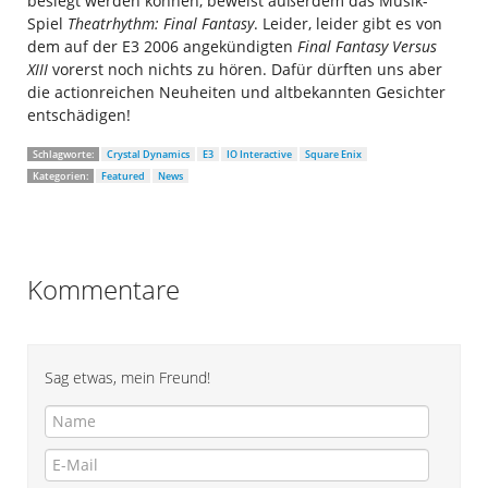
besiegt werden können, beweist außerdem das Musik-
Spiel
Theatrhythm: Final Fantasy
. Leider, leider gibt es von
dem auf der E3 2006 angekündigten
Final Fantasy Versus
XIII
vorerst noch nichts zu hören. Dafür dürften uns aber
die actionreichen Neuheiten und altbekannten Gesichter
entschädigen!
Schlagworte:
Crystal Dynamics
E3
IO Interactive
Square Enix
Kategorien:
Featured
News
Kommentare
Sag etwas, mein Freund!