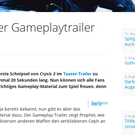
ter Gameplaytrailer
11. Au
Spli
euch
3. Aug
Goth
rste Schnipsel von
Crysis 3
im
Teaser-Trailer
zu
3. Aug
inmal 20 Sekunden lang. Nun können sich alle Fans
Dark
richtiges Gameplay-Material zum Spiel freuen, denn
Auge
Twittern
Pin It
ja bereits bekannt, nun gibt es aber das
erial dazu. Der Gameplay-Trailer zeigt Prophet, wie
2. Aug
diversen anderen Waffen den verbliebenen Ceph an
TERM
Univ