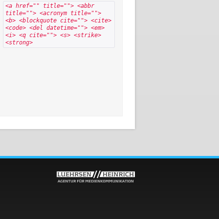
<a href="" title=""> <abbr
title=""> <acronym title="">
<b> <blockquote cite=""> <cite>
<code> <del datetime=""> <em>
<i> <q cite=""> <s> <strike>
<strong>