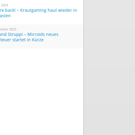
i 2024
re back! – Krautgaming haut wieder in
Tasten
tober 2023
und Struppi – Microids neues
teuer startet in Kürze