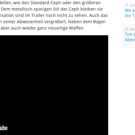
ellen, wie den Standard-Ceph oder den größeren
31. Jul
Dem metallisch-spacigen Stil der Ceph bleiben sie
We a
isation sind im Trailer noch nicht zu sehen. Auch das
die 
in seiner Abwesenheit vergrößert. Neben dem Bogen
 aber auch wieder ganz neuartige Waffen.
25. Ok
Tim 
Aben