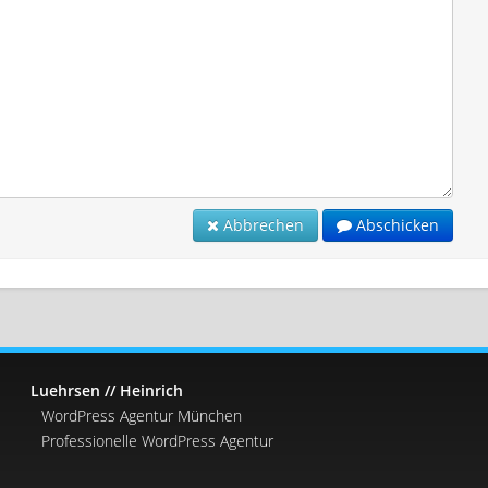
Abbrechen
Abschicken
Luehrsen // Heinrich
WordPress Agentur München
Professionelle WordPress Agentur