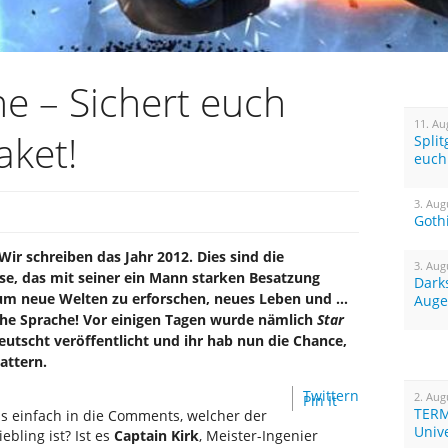
ne – Sichert euch
11. Au
aket!
Spli
euch
3. Aug
Goth
ir schreiben das Jahr 2012. Dies sind die
3. Aug
se, das mit seiner ein Mann starken Besatzung
Dark
, um neue Welten zu erforschen, neues Leben und …
Auge
sche Sprache! Vor einigen Tagen wurde nämlich
Star
eutscht veröffentlicht und ihr hab nun die Chance,
attern.
Twittern
2. Aug
Pin It
TERM
ns einfach in die Comments, welcher der
Univ
ebling ist? Ist es
Captain Kirk
, Meister-Ingenier