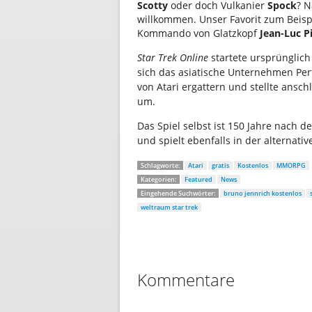
Scotty
oder doch Vulkanier
Spock
? N
willkommen. Unser Favorit zum Beis
Kommando von Glatzkopf
Jean-Luc P
Star Trek Online
startete ursprünglic
sich das asiatische Unternehmen Per
von Atari ergattern und stellte ansch
um.
Das Spiel selbst ist 150 Jahre nach 
und spielt ebenfalls in der alternativ
Schlagworte:
Atari
gratis
Kostenlos
MMORPG
Kategorien:
Featured
News
Eingehende Suchwörter:
bruno jennrich kostenlos
weltraum star trek
Kommentare