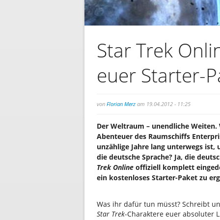
Star Trek Onli
euer Starter-P
von
Florian Merz
am 19.04.2012 - 11:25
Der Weltraum – unendliche Weiten. W
Abenteuer des Raumschiffs Enterpri
unzählige Jahre lang unterwegs ist
die deutsche Sprache? Ja, die deut
Trek Online
offiziell komplett einged
ein kostenloses Starter-Paket zu erg
Was ihr dafür tun müsst? Schreibt u
Star Trek
-Charaktere euer absoluter Li