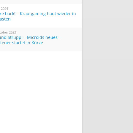
i 2024
re back! – Krautgaming haut wieder in
Tasten
tober 2023
und Struppi – Microids neues
teuer startet in Kürze