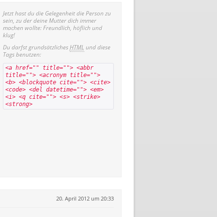
Jetzt hast du die Gelegenheit die Person zu
sein, zu der deine Mutter dich immer
machen wollte: Freundlich, höflich und
klug!
Du darfst grundsätzliches
HTML
und diese
Tags benutzen:
<a href="" title=""> <abbr
title=""> <acronym title="">
<b> <blockquote cite=""> <cite>
<code> <del datetime=""> <em>
<i> <q cite=""> <s> <strike>
<strong>
20. April 2012 um 20:33