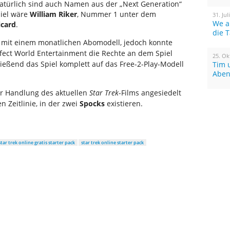
atürlich sind auch Namen aus der „Next Generation“
piel wäre
William Riker
, Nummer 1 unter dem
31. Jul
We a
icard
.
die 
h mit einem monatlichen Abomodell, jedoch konnte
fect World Entertainment die Rechte an dem Spiel
25. Ok
ließend das Spiel komplett auf das Free-2-Play-Modell
Tim 
Aben
der Handlung des aktuellen
Star Trek
-Films angesiedelt
en Zeitlinie, in der zwei
Spocks
existieren.
star trek online gratis starter pack
star trek online starter pack