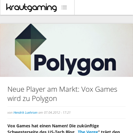
Neue Player am Markt: Vox Games
wird zu Polygon
von
Hendrik Luehrsen
am 07.04.2012 - 17:21
Vox Games hat einen Namen! Die zukünftige
Schwesterseite des US-Tech Blog „
The Verge
“ trägt den