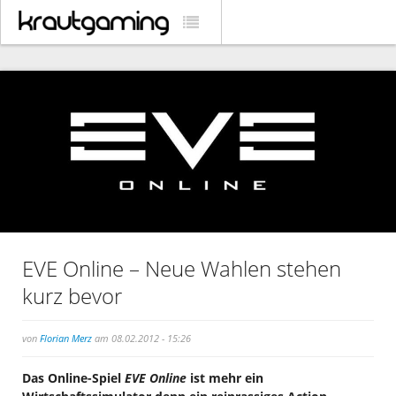
EVE Online – Neue Wahlen stehen
kurz bevor
von
Florian Merz
am 08.02.2012 - 15:26
Das Online-Spiel
EVE Online
ist mehr ein