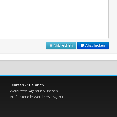
Abbrechen
Abschicken
Luehrsen // Heinrich
WordPress Agentur München
Professionelle WordPress Agentur