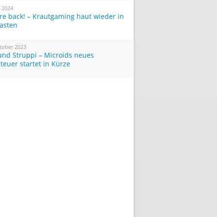
i 2024
re back! – Krautgaming haut wieder in
Tasten
tober 2023
und Struppi – Microids neues
teuer startet in Kürze