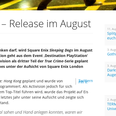
 – Release im August
11. Au
Spli
euch
ken darf, wird Square Enix
Sleeping Dogs
im August
3. Aug
Goth
tion geht aus dem Event ‚Destination PlayStation‘
vision als dritter Teil der
True Crime
-Serie geplant
3. Aug
es unter der Aufsicht von Square Enix London
Dark
Auge
Twittern
e: Hong Kong
geplant und wurde von
Pin It
ogrammiert. Als Activision jedoch für sich
em Top-Titel führen wird, wurde das Projekt auf Eis
letztes Jahr unter seine Aufsicht und zeigte sich
2. Aug
Stand.
TERM
Univ
 Mal sahen und Hand anlegen konnten, waren wir