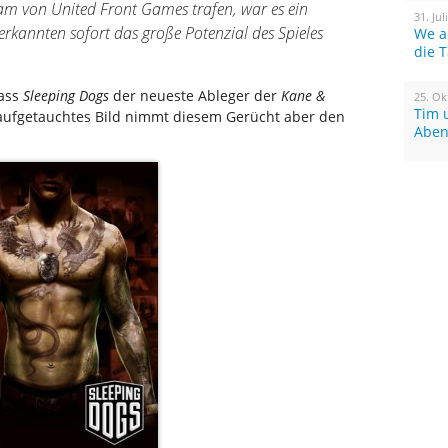
Team von United Front Games trafen, war es ein
31. Jul
erkannten sofort das große Potenzial des Spieles
We a
die 
ass
Sleeping Dogs
der neueste Ableger der
Kane &
25. Ok
Tim 
h aufgetauchtes Bild nimmt diesem Gerücht aber den
Aben