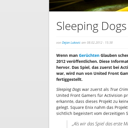
Sleeping Dogs
von
Dejan Lukovic
am 08.02.2012 - 15:38
Wenn man
Gerüchten
Glauben schen
2012 veröffentlichen. Diese Informa
hervor. Das Spiel, das zuerst bei Acti
war, wird nun von United Front Gam
fertiggestellt.
Sleeping Dogs
war zuerst als
True Crim
United Front Gamers für Activision pr
erkannte, dass dieses Projekt zu kein
gelegt. Square Enix nahm das Projekt 
sichtlich begeistert vom derzeitigen 
„Als wir das Spiel das erste