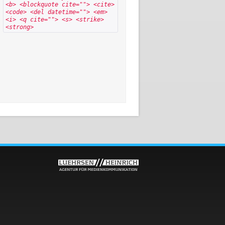
<b> <blockquote cite=""> <cite>
<code> <del datetime=""> <em>
<i> <q cite=""> <s> <strike>
<strong>