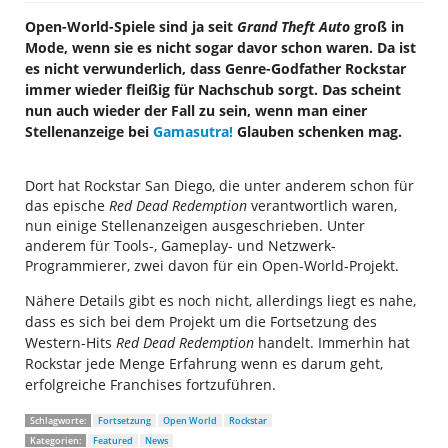
Open-World-Spiele sind ja seit
Grand Theft Auto
groß in
Mode, wenn sie es nicht sogar davor schon waren. Da ist
es nicht verwunderlich, dass Genre-Godfather Rockstar
immer wieder fleißig für Nachschub sorgt. Das scheint
nun auch wieder der Fall zu sein, wenn man einer
Stellenanzeige bei
Gamasutra!
Glauben schenken mag.
Dort hat Rockstar San Diego, die unter anderem schon für
das epische
Red Dead Redemption
verantwortlich waren,
nun einige Stellenanzeigen ausgeschrieben. Unter
anderem für Tools-, Gameplay- und Netzwerk-
Programmierer, zwei davon für ein Open-World-Projekt.
Nähere Details gibt es noch nicht, allerdings liegt es nahe,
dass es sich bei dem Projekt um die Fortsetzung des
Western-Hits
Red Dead Redemption
handelt. Immerhin hat
Rockstar jede Menge Erfahrung wenn es darum geht,
erfolgreiche Franchises fortzuführen.
Schlagworte:
Fortsetzung
Open World
Rockstar
Kategorien:
Featured
News