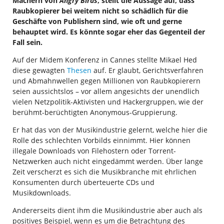
Machern von
Angry Birds
, stellt die Aussage auf, dass
Raubkopierer bei weitem nicht so schädlich für die
Geschäfte von Publishern sind, wie oft und gerne
behauptet wird. Es könnte sogar eher das Gegenteil der
Fall sein.
Auf der Midem Konferenz in Cannes stellte Mikael Hed
diese gewagten
Thesen
auf. Er glaubt, Gerichtsverfahren
und Abmahnwellen gegen Millionen von Raubkopierern
seien aussichtslos – vor allem angesichts der unendlich
vielen Netzpolitik-Aktivisten und Hackergruppen, wie der
berühmt-berüchtigten Anonymous-Gruppierung.
Er hat das von der Musikindustrie gelernt, welche hier die
Rolle des schlechten Vorbilds einnimmt. Hier können
illegale Downloads von Filehostern oder Torrent-
Netzwerken auch nicht eingedämmt werden. Über lange
Zeit verscherzt es sich die Musikbranche mit ehrlichen
Konsumenten durch überteuerte CDs und
Musikdownloads.
Andererseits dient ihm die Musikindustrie aber auch als
positives Beispiel, wenn es um die Betrachtung des