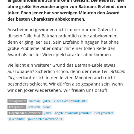
angsteinflößende Schminke im Gesicht. Die Rede ist hier
ohne große Verwunderungen von Batmans Erzfeind, dem
Joker. Eben jener hat vor wenigen Minuten den Award
des besten Charakters abbekommen.
Anscheinend gewinnen nicht immer nur die Guten. In
diesem Falle hat Batman ordentlich eine abbekommen,
denn er ging leer aus. Sein Erzfeind hingegen hat ohne
große Probleme, aber dafür mit einer tollen Rede den
Award als bester Videospielcharakter abbekommen.
Vielleicht ein weiterer Grund das Batman-Lable etwas
auszubauen? Sicherlich schon, denn der neue Teil,
Arkham
City
, verkaufte sich in den letzten Monaten auch nicht
besonders schlecht. Wir dürfen also gespannt sein, wann
wir den Joker wiedersehen. Wir freuen uns drauf!
Schlagworte:
Batman
Joker
Video Game Awards 2011
Kategorien:
Featured
News
Eingehende Suchwörter:
joker
angsteinflößende gesichter
fiese gesichter
joker bilder
joker bester karakter 2011