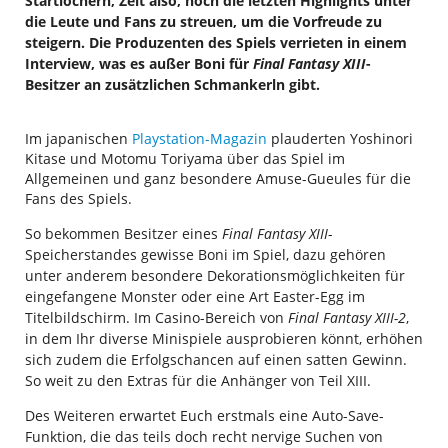
Startlöchern, Zeit also, noch die letzten Highlights unter
die Leute und Fans zu streuen, um die Vorfreude zu
steigern. Die Produzenten des Spiels verrieten in einem
Interview, was es außer Boni für
Final Fantasy XIII
-
Besitzer an zusätzlichen Schmankerln gibt.
Im japanischen
Playstation-Magazin
plauderten Yoshinori
Kitase und Motomu Toriyama über das Spiel im
Allgemeinen und ganz besondere Amuse-Gueules für die
Fans des Spiels.
So bekommen Besitzer eines
Final Fantasy XIII
-
Speicherstandes gewisse Boni im Spiel, dazu gehören
unter anderem besondere Dekorationsmöglichkeiten für
eingefangene Monster oder eine Art Easter-Egg im
Titelbildschirm. Im Casino-Bereich von
Final Fantasy XIII-2
,
in dem Ihr diverse Minispiele ausprobieren könnt, erhöhen
sich zudem die Erfolgschancen auf einen satten Gewinn.
So weit zu den Extras für die Anhänger von Teil XIII.
Des Weiteren erwartet Euch erstmals eine Auto-Save-
Funktion, die das teils doch recht nervige Suchen von