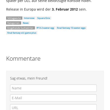
später per DLC auf seine bevorzugte Konsole holen.
Release in Europa wird der
3. Februar 2012
sein.
Schlagworte:
Interview
Square Enix
Kategorien:
News
Eingehende Suchwörter:
ff13-2 easter egg
final fantasy 13 easter eggs
final fantasy xiii game plus
Kommentare
Sag etwas, mein Freund!