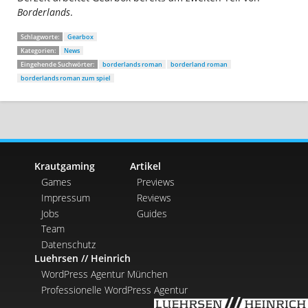
Borderlands
.
Schlagworte:
Gearbox
Kategorien:
News
Eingehende Suchwörter:
borderlands roman
borderland roman
borderlands roman zum spiel
Krautgaming
Artikel
Games
Previews
Impressum
Reviews
Jobs
Guides
Team
Datenschutz
Luehrsen // Heinrich
WordPress Agentur München
Professionelle WordPress Agentur