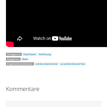
Schlagworte:
Dead Island
Verfilmung
Kategorien:
News
Eingehende Suchwörter:
zombie island shoter
pc zombie shooter free
Kommentare